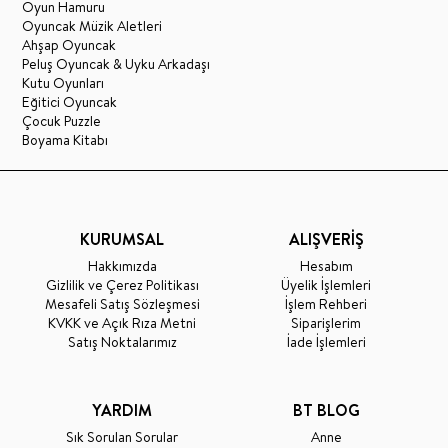
Oyun Hamuru
Oyuncak Müzik Aletleri
Ahşap Oyuncak
Peluş Oyuncak & Uyku Arkadaşı
Kutu Oyunları
Eğitici Oyuncak
Çocuk Puzzle
Boyama Kitabı
KURUMSAL
ALIŞVERİŞ
Hakkımızda
Hesabım
Gizlilik ve Çerez Politikası
Üyelik İşlemleri
Mesafeli Satış Sözleşmesi
İşlem Rehberi
KVKK ve Açık Rıza Metni
Siparişlerim
Satış Noktalarımız
İade İşlemleri
YARDIM
BT BLOG
Sık Sorulan Sorular
Anne