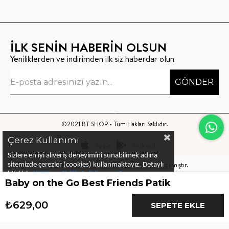
İLK SENİN HABERİN OLSUN
Yeniliklerden ve indirimden ilk siz haberdar olun
GÖNDER
©2021 BT SHOP - Tüm Hakları Saklıdır.
Çerez Kullanımı
Apple
Android
Sizlere en iyi alıveriş deneyimini sunabilmek adına
Bu sitenin kurulumu
Keyo Digital
tarafından yapılmıştır.
sitemizde çerezler (cookies) kullanmaktayız.
Detaylı
bilgi için
KVKK ve Gizlilik Politikası
ve
Çerez
Baby on the Go Best Friends Patik
Politika
ları
nı
inceleyebilirsiniz
₺629,00