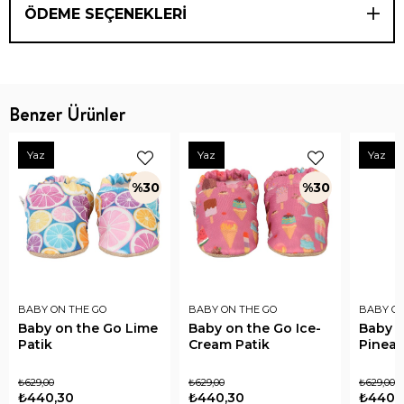
ÖDEME SEÇENEKLERI
Benzer Ürünler
Yaz
Yaz
Yaz
%30
%30
BABY ON THE GO
BABY ON THE GO
BABY ON
Baby on the Go Lime
Baby on the Go Ice-
Baby o
Patik
Cream Patik
Pineap
₺629,00
₺629,00
₺629,00
₺440,30
₺440,30
₺440,