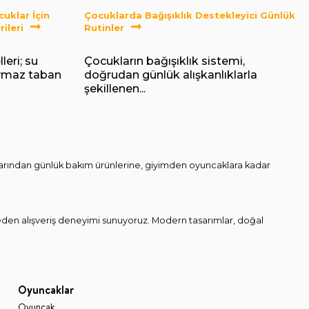
uklar İçin
Çocuklarda Bağışıklık Destekleyici Günlük
ileri
Rutinler
eri; su
Çocukların bağışıklık sistemi,
aymaz taban
doğrudan günlük alışkanlıklarla
şekillenen...
onlarından günlük bakım ürünlerine, giyimden oyuncaklara kadar
den alışveriş deneyimi sunuyoruz. Modern tasarımlar, doğal
Oyuncaklar
Oyuncak