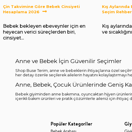
Çin Takvimine Göre Bebek Cinsiyeti
Kış Aylarında
Hesaplama 2026
Seçim Rehber
Bebek bekleyen ebeveynler için en
Kış aylarında
heyecan verici süreçlerden biri,
ve sıcaklığı
cinsiyet...
Anne ve Bebek İçin Güvenilir Seçimler
Shop Buse Terim, anne ve bebeklerin ihtiyaçlarına özel seçilm
her detay özenle seçilerek ailelerin hayatını kolaylaştırmayı he
Anne, Bebek, Çocuk Ürünlerinde Geniş Kap
Bebek giyiminden anne bakımına, oyuncaktan hijyen ürünlerin
içerikli bakım ürünleri ve pratik çözümlerle aileniz için ihtiyaç
Popüler Kategoriler
Giy
Bebek Arabası
Giy