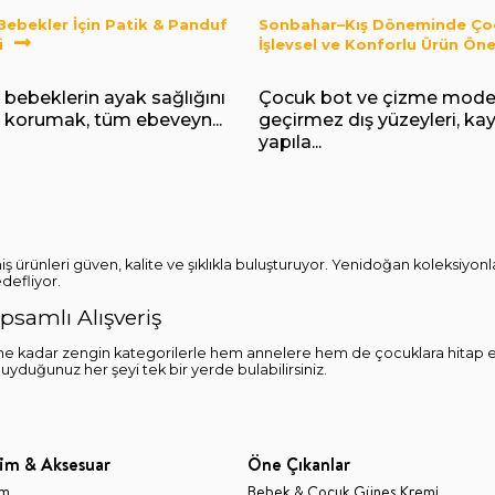
 Bebekler İçin Patik & Panduf
Sonbahar–Kış Döneminde Çoc
i
İşlevsel ve Konforlu Ürün Öner
 bebeklerin ayak sağlığını
Çocuk bot ve çizme modell
nı korumak, tüm ebeveyn...
geçirmez dış yüzeyleri, k
yapıla...
iş ürünleri güven, kalite ve şıklıkla buluşturuyor. Yenidoğan koleksiy
defliyor.
samlı Alışveriş
e kadar zengin kategorilerle hem annelere hem de çocuklara hitap e
 duyduğunuz her şeyi tek bir yerde bulabilirsiniz.
im & Aksesuar
Öne Çıkanlar
im
Bebek & Çocuk Güneş Kremi