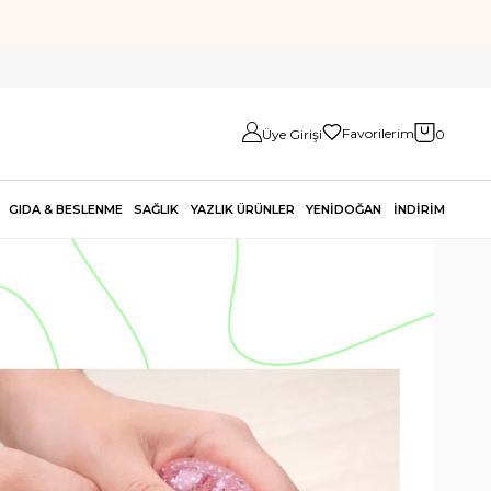
Favorilerim
Üye Girişi
0
GIDA & BESLENME
SAĞLIK
YAZLIK ÜRÜNLER
YENİDOĞAN
İNDİRİM