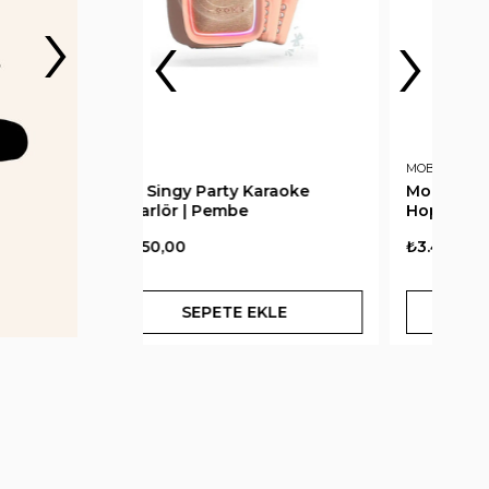
›
‹
›
MOB
JORI
 Karaoke
Mob Singy Party Karaoke
Jor
e
Hoparlör | Lacivert
Ta
₺3.450,00
₺89
 EKLE
SEPETE EKLE