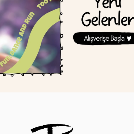
MOB
MOB
Mob Singy Party Karaoke
Mob Singy Party
Hoparlör | Mavi
Hoparlör | Pemb
₺3.450,00
₺3.450,00
SEPETE EKLE
SEPETE