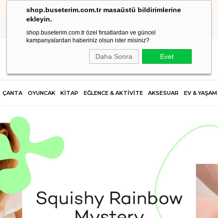
shop.buseterim.com.tr masaüstü bildirimlerine
YENİ ÜYELİKLERDE %10 İNDİRİM FIRSATI "NEW10"
ekleyin.
shop.buseterim.com.tr özel fırsatlardan ve güncel
kampanyalardan haberiniz olsun ister misiniz?
Daha Sonra
Evet
ÇANTA
OYUNCAK
KİTAP
EĞLENCE & AKTİVİTE
AKSESUAR
EV & YAŞAM