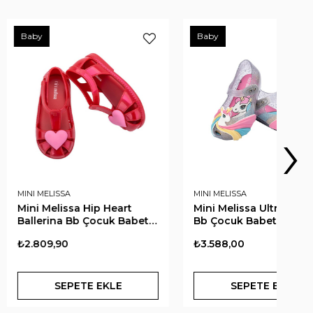
Baby
Ye
›
A
MINI MELISSA
NE
ssa Hip Heart
Mini Melissa Ultragirl Uni
Sq
 Bb Çocuk Babet |
Bb Çocuk Babet | Şeffaf
Bu
₺3.588,00
₺1
PETE EKLE
SEPETE EKLE