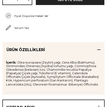
Fiyat Düşünce Haber Ver
Yorum Yaz
ÜRÜN ÖZELLIKLERI
İçerik:
Olea europaea (Zeytin) yağı, Cera Alba (Balmumu),
Simmondsis Chinensis (Jojoba) tohumu yağı, Commophora
Gileadensis (belesan) özü, Chamomilla recutita Papatya
(Papatya) Çiçek yağı, Tokoferol (E vitamini), Calendula
Officinalis Çiçek (Aynısafa), Symphytum Officinale (Karakafes)
Kök, Hypericum perforatum (Sarı Kantaron), Plantago
Lanceolata (otu), Oleoresin Rosmarinue Biberiye) Officinalis