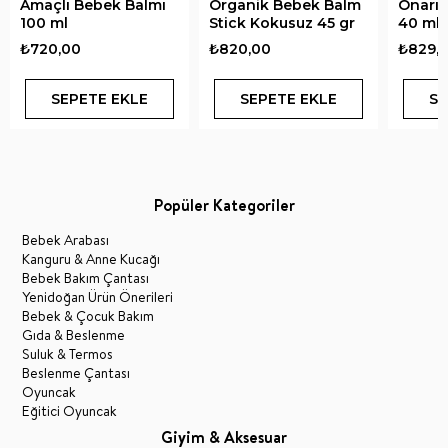
Amaçlı Bebek Balmı
Organik Bebek Balm
Onarıc
100 ml
Stick Kokusuz 45 gr
40 ml
₺720,00
₺820,00
₺829,
SEPETE EKLE
SEPETE EKLE
SE
Popüler Kategoriler
Bebek Arabası
Kanguru & Anne Kucağı
Bebek Bakım Çantası
Yenidoğan Ürün Önerileri
Bebek & Çocuk Bakım
Gıda & Beslenme
Suluk & Termos
Beslenme Çantası
Oyuncak
Eğitici Oyuncak
Giyim & Aksesuar