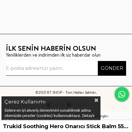
İLK SENİN HABERİN OLSUN
Yeniliklerden ve indirimden ilk siz haberdar olun
GÖNDER
©2021 BT SHOP - Tüm Hakları Saklıdır.
Çerez Kullanımı
Apple
Android
Sizlere en iyi alıveriş deneyimini sunabilmek adına
Bu sitenin kurulumu
Keyo Digital
tarafından yapılmıştır.
sitemizde çerezler (cookies) kullanmaktayız.
Detaylı
bilgi için
KVKK ve Gizlilik Politikası
ve
Çerez
Trukid Soothing Hero Onarıcı Stick Balm 55oz
Politika
ları
nı
inceleyebilirsiniz