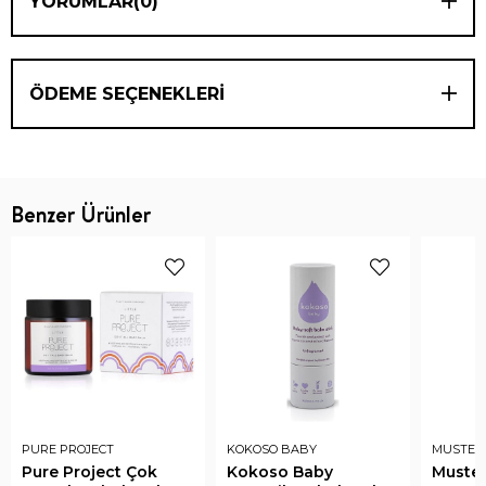
YORUMLAR
(0)
ÖDEME SEÇENEKLERI
Benzer Ürünler
PURE PROJECT
KOKOSO BABY
MUSTEL
Pure Project Çok
Kokoso Baby
Mustel