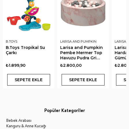
B.TOYS
LARISA AND PUMPKIN
LARISA 
B.Toys Tropikal Su
Larisa and Pumpkin
Larisa
Çarkı
Pembe Mermer Top
Hardal
Havuzu Pudra Gri
Gümüş
Beyaz Top
Top
₺1.899,90
₺2.800,00
₺2.800
SEPETE EKLE
SEPETE EKLE
SE
Popüler Kategoriler
Bebek Arabası
Kanguru & Anne Kucağı