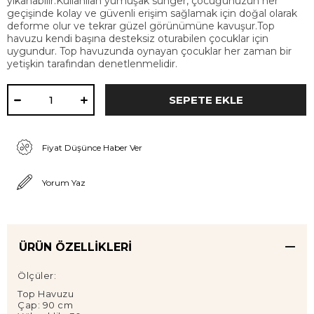
yıkanabilir.Kullanılan yumuşak sünger, çocuğunuzun her
geçişinde kolay ve güvenli erişim sağlamak için doğal olarak
deforme olur ve tekrar güzel görünümüne kavuşur.Top
havuzu kendi başına desteksiz oturabilen çocuklar için
uygundur. Top havuzunda oynayan çocuklar her zaman bir
yetişkin tarafından denetlenmelidir.
Fiyat Düşünce Haber Ver
Yorum Yaz
ÜRÜN ÖZELLIKLERI
Ölçüler:
Top Havuzu
Çap: 90 cm