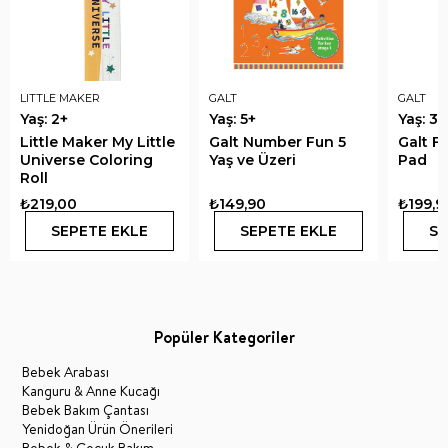
LITTLE MAKER
GALT
GALT
Yaş: 2+
Yaş: 5+
Yaş: 3+
Little Maker My Little
Galt Number Fun 5
Galt F
Universe Coloring
Yaş ve Üzeri
Pad
Roll
₺219,00
₺149,90
₺199,9
SEPETE EKLE
SEPETE EKLE
SE
Popüler Kategoriler
Bebek Arabası
Kanguru & Anne Kucağı
Bebek Bakım Çantası
Yenidoğan Ürün Önerileri