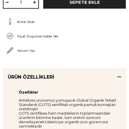
Kritik Stok
Fiyat Düşünce Haber Ver
Yorum Yaz
ÜRÜN ÖZELLIKLERI
Özellikler
Antebies ürünümüz yumuşacık Global Organik Tekstil
Standardı (GOTS) sertifikalı organik pamuk kumaştan
üretilmiştir.
GOTS sertifikası ham maddelerin toplanmasından
ürünlerin bitimine kadar, tüm üretim sürecini
denetleyerek tüketiciye organik ürün güvencesi
vermektedir.