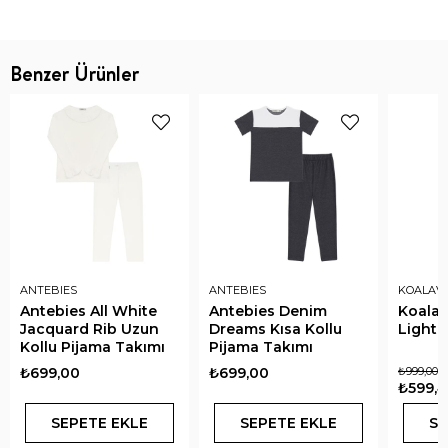
Benzer Ürünler
ANTEBIES
ANTEBIES
KOALAV
Antebies All White
Antebies Denim
Koalav
Jacquard Rib Uzun
Dreams Kısa Kollu
Light 
Kollu Pijama Takımı
Pijama Takımı
₺699,00
₺699,00
₺999,00
₺599,
SEPETE EKLE
SEPETE EKLE
SE