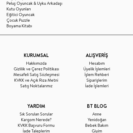
Peluş Oyuncak & Uyku Arkadaşı
Kutu Oyunları
Eğitici Oyuncak
Çocuk Puzzle
Boyama Kitabı
KURUMSAL
ALIŞVERİŞ
Hakkımızda
Hesabım
Gizlilik ve Çerez Politikası
Üyelik İşlemleri
Mesafeli Satış Sözleşmesi
İşlem Rehberi
KVKK ve Açık Rıza Metni
Siparişlerim
Satış Noktalarımız
İade İşlemleri
YARDIM
BT BLOG
Sık Sorulan Sorular
Anne
Kargom Nerede?
Yenidoğan
KVKK Başvuru Formu
Bebek Bakım
İade Taleplerim
Giyim