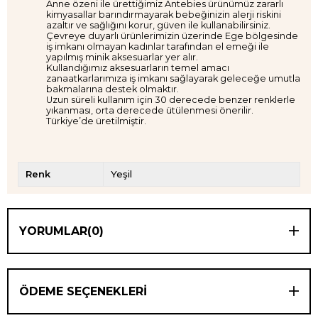
Anne özeni ile ürettiğimiz Antebies ürünümüz zararlı
kimyasallar barındırmayarak bebeğinizin alerji riskini
azaltır ve sağlığını korur, güven ile kullanabilirsiniz.
Çevreye duyarlı ürünlerimizin üzerinde Ege bölgesinde
iş imkanı olmayan kadınlar tarafından el emeği ile
yapılmış minik aksesuarlar yer alır.
Kullandığımız aksesuarların temel amacı
zanaatkarlarımıza iş imkanı sağlayarak geleceğe umutla
bakmalarına destek olmaktır.
Uzun süreli kullanım için 30 derecede benzer renklerle
yıkanması, orta derecede ütülenmesi önerilir.
Türkiye’de üretilmiştir.
Renk
Yeşil
YORUMLAR
(0)
ÖDEME SEÇENEKLERI