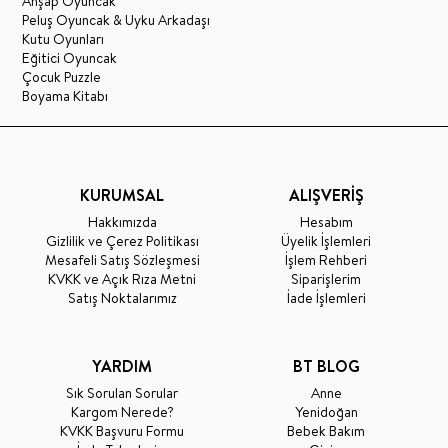
Ahşap Oyuncak
Peluş Oyuncak & Uyku Arkadaşı
Kutu Oyunları
Eğitici Oyuncak
Çocuk Puzzle
Boyama Kitabı
KURUMSAL
ALIŞVERİŞ
Hakkımızda
Hesabım
Gizlilik ve Çerez Politikası
Üyelik İşlemleri
Mesafeli Satış Sözleşmesi
İşlem Rehberi
KVKK ve Açık Rıza Metni
Siparişlerim
Satış Noktalarımız
İade İşlemleri
YARDIM
BT BLOG
Sık Sorulan Sorular
Anne
Kargom Nerede?
Yenidoğan
KVKK Başvuru Formu
Bebek Bakım