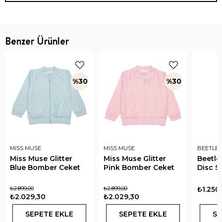
Benzer Ürünler
%30
%30
MISS MUSE
MISS MUSE
BEETLE 
Miss Muse Glitter
Miss Muse Glitter
Beetle
Blue Bomber Ceket
Pink Bomber Ceket
Disc S
₺2.899,00
₺2.899,00
₺1.250
₺2.029,30
₺2.029,30
SEPETE EKLE
SEPETE EKLE
SE