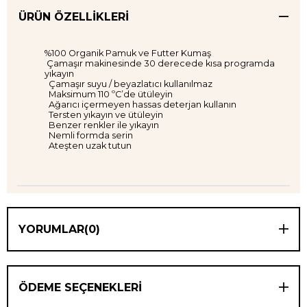
ÜRÜN ÖZELLIKLERI
%100 Organik Pamuk ve Futter Kumaş
Çamaşır makinesinde 30 derecede kısa programda
yıkayın
Çamaşır suyu / beyazlatıcı kullanılmaz
Maksimum 110 ºC’de ütüleyin
Ağarıcı içermeyen hassas deterjan kullanın
Tersten yıkayın ve ütüleyin
Benzer renkler ile yıkayın
Nemli formda serin
Ateşten uzak tutun
YORUMLAR
(0)
ÖDEME SEÇENEKLERI