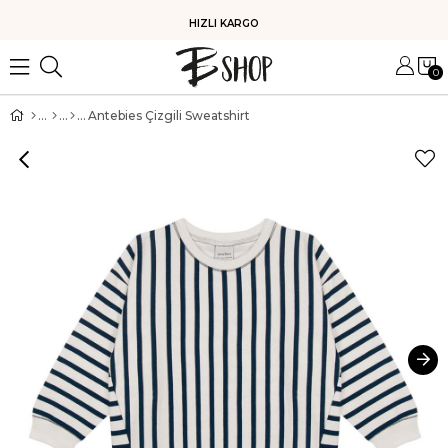
HIZLI KARGO
0
Antebies Çizgili Sweatshirt