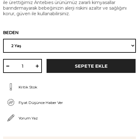
ile ürettiğimiz Antebies ürünümüz zararlı kimyasallar
barındırmayarak bebeğinizin alerji riskini azaltır ve sağlığını
korur, güven ile kullanabilirsiniz.
BEDEN
Kritik Stok
Fiyat Düşünce Haber Ver
Yorum Yaz