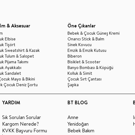
im & Aksesuar
Öne Çıkanlar
im
Bebek & Çocuk Güneş Kremi
k Elbise
Onarıcı Stick & Balm
k Tişört
Sinek Kovucu
uk Sweatshirt & Kazak
Emzik & Emzik Kutusu
uk Tulum & Salopet
Biberon
k Pijama Takımı
Bisiklet & Scooter
uk Ayakkabı
Banyo Bombası & Köpüğü
uk Sandalet
Kolluk & Simit
Çocuk Mayo & Bikini
Çocuk Sırt Çantası
ek Çocuk Deniz Şortu
Şapka
YARDIM
BT BLOG
Sık Sorulan Sorular
Anne
Kargom Nerede?
Yenidoğan
KVKK Başvuru Formu
Bebek Bakım