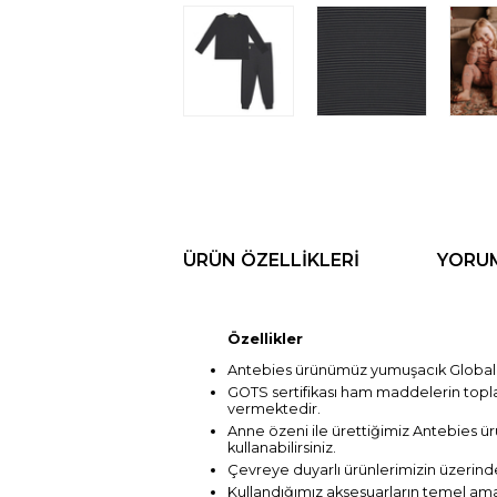
ÜRÜN ÖZELLIKLERI
YORU
Özellikler
Antebies ürünümüz yumuşacık Global Or
GOTS sertifikası ham maddelerin topl
vermektedir.
Anne özeni ile ürettiğimiz Antebies ürü
kullanabilirsiniz.
Çevreye duyarlı ürünlerimizin üzerinde
Kullandığımız aksesuarların temel ama