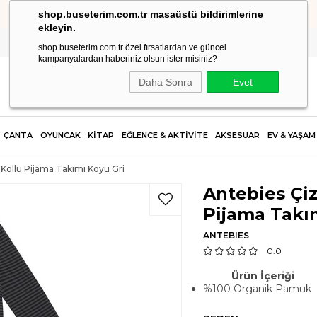
shop.buseterim.com.tr masaüstü bildirimlerine
HIZLI KARGO
ekleyin.
shop.buseterim.com.tr özel fırsatlardan ve güncel
kampanyalardan haberiniz olsun ister misiniz?
Daha Sonra
Evet
ÇANTA
OYUNCAK
KİTAP
EĞLENCE & AKTİVİTE
AKSESUAR
EV & YAŞAM
 Kollu Pijama Takımı Koyu Gri
Antebies Çiz
Pijama Takı
ANTEBIES
0.0
Ürün İçeriği
%100 Organik Pamuk