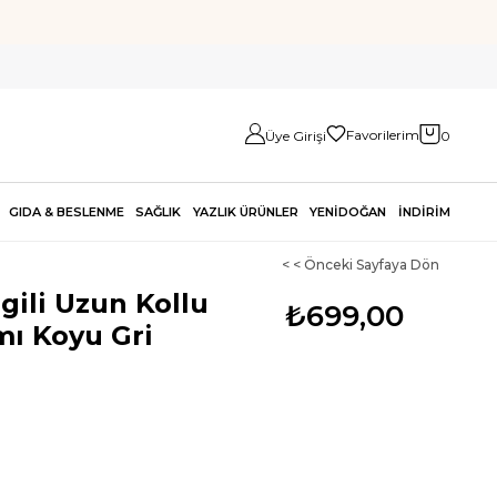
Favorilerim
Üye Girişi
0
GIDA & BESLENME
SAĞLIK
YAZLIK ÜRÜNLER
YENİDOĞAN
İNDİRİM
< < Önceki Sayfaya Dön
gili Uzun Kollu
₺699,00
mı Koyu Gri