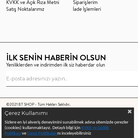
KVKK ve Açık Rıza Metni
Siparişlerim
Satış Noktalarımız
İade İşlemleri
İLK SENİN HABERİN OLSUN
Yeniliklerden ve indirimden ilk siz haberdar olun
©2021 BT SHOP - Tüm Hakları Saklıdır.
Çerez Kullanımı
Sizlere en iyi alıveriş deneyimini sunabilmek adına sitemizde çerezler
(cookies) kullanmaktayız.
Detaylı bilgi için
KVKK ve Gizlilik
Politikası
ve
Çerez Politika
ları
nı
inceleyebilirsiniz