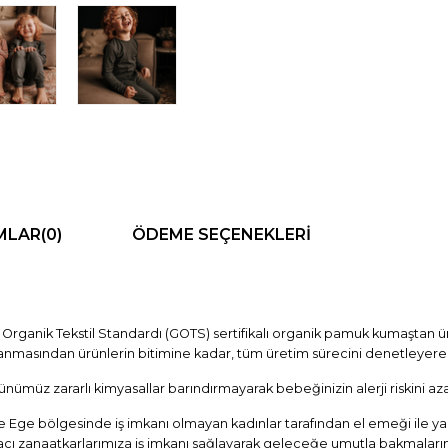
MLAR
(0)
ÖDEME SEÇENEKLERI
ganik Tekstil Standardı (GOTS) sertifikalı organik pamuk kumaştan üre
anmasından ürünlerin bitimine kadar, tüm üretim sürecini denetleyere
nümüz zararlı kimyasallar barındırmayarak bebeğinizin alerji riskini azalt
 Ege bölgesinde iş imkanı olmayan kadınlar tarafından el emeği ile yapı
cı zanaatkarlarımıza iş imkanı sağlayarak geleceğe umutla bakmaların