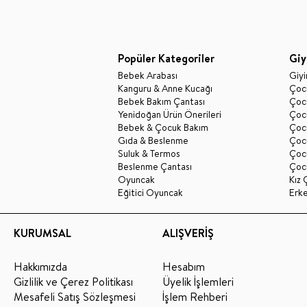
Popüler Kategoriler
Giy
Bebek Arabası
Giy
Kanguru & Anne Kucağı
Çocu
Bebek Bakım Çantası
Çocu
Yenidoğan Ürün Önerileri
Çoc
Bebek & Çocuk Bakım
Çoc
Gıda & Beslenme
Çocu
Suluk & Termos
Çoc
Beslenme Çantası
Çoc
Oyuncak
Kız 
Eğitici Oyuncak
Erk
KURUMSAL
ALIŞVERİŞ
Hakkımızda
Hesabım
Gizlilik ve Çerez Politikası
Üyelik İşlemleri
Mesafeli Satış Sözleşmesi
İşlem Rehberi