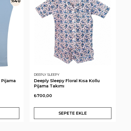
%40
DEEPLY SLEEPY
AN
t Pijama
Deeply Sleepy Floral Kısa Kollu
An
Pijama Takımı
Pi
₺700,00
₺
SEPETE EKLE