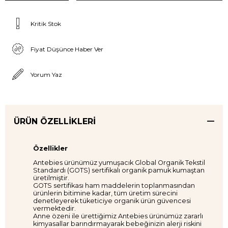
Kritik Stok
Fiyat Düşünce Haber Ver
Yorum Yaz
ÜRÜN ÖZELLIKLERI
Özellikler
Antebies ürünümüz yumuşacık Global Organik Tekstil
Standardı (GOTS) sertifikalı organik pamuk kumaştan
üretilmiştir.
GOTS sertifikası ham maddelerin toplanmasından
ürünlerin bitimine kadar, tüm üretim sürecini
denetleyerek tüketiciye organik ürün güvencesi
vermektedir.
Anne özeni ile ürettiğimiz Antebies ürünümüz zararlı
kimyasallar barındırmayarak bebeğinizin alerji riskini