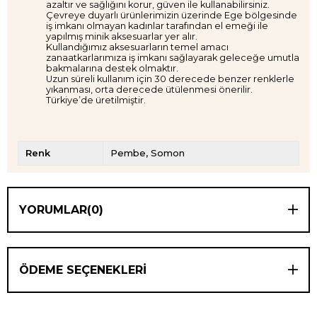
azaltır ve sağlığını korur, güven ile kullanabilirsiniz.
Çevreye duyarlı ürünlerimizin üzerinde Ege bölgesinde
iş imkanı olmayan kadınlar tarafından el emeği ile
yapılmış minik aksesuarlar yer alır.
Kullandığımız aksesuarların temel amacı
zanaatkarlarımıza iş imkanı sağlayarak geleceğe umutla
bakmalarına destek olmaktır.
Uzun süreli kullanım için 30 derecede benzer renklerle
yıkanması, orta derecede ütülenmesi önerilir.
Türkiye’de üretilmiştir.
Renk
Pembe
Somon
YORUMLAR
(0)
ÖDEME SEÇENEKLERI