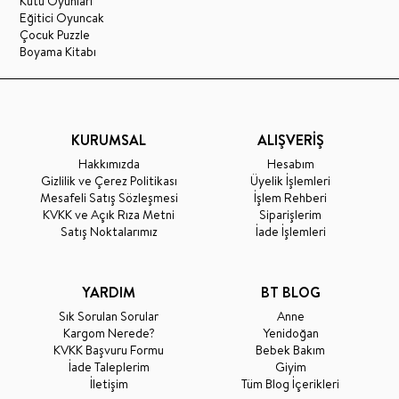
Kutu Oyunları
Eğitici Oyuncak
Çocuk Puzzle
Boyama Kitabı
KURUMSAL
ALIŞVERİŞ
Hakkımızda
Hesabım
Gizlilik ve Çerez Politikası
Üyelik İşlemleri
Mesafeli Satış Sözleşmesi
İşlem Rehberi
KVKK ve Açık Rıza Metni
Siparişlerim
Satış Noktalarımız
İade İşlemleri
YARDIM
BT BLOG
Sık Sorulan Sorular
Anne
Kargom Nerede?
Yenidoğan
KVKK Başvuru Formu
Bebek Bakım
İade Taleplerim
Giyim
İletişim
Tüm Blog İçerikleri