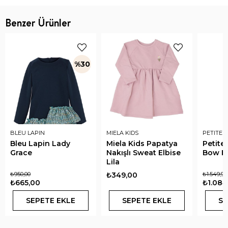
Benzer Ürünler
%30
BLEU LAPIN
MIELA KIDS
PETITE 
Bleu Lapin Lady
Miela Kids Papatya
Petite
Grace
Nakışlı Sweat Elbise
Bow El
Lila
₺950,00
₺349,00
₺1.549,90
₺665,00
₺1.084
SEPETE EKLE
SEPETE EKLE
SE