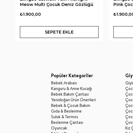
Meow Multi Çocuk Deniz Gözlüğü
Pink Çoc
₺1.900,00
₺1.900,0
SEPETE EKLE
Popüler Kategoriler
Giy
Bebek Arabası
Giy
Kanguru & Anne Kucağı
Çocu
Bebek Bakım Çantası
Çocu
Yenidoğan Ürün Önerileri
Çoc
Bebek & Çocuk Bakım
Çoc
Gıda & Beslenme
Çocu
Suluk & Termos
Çoc
Beslenme Çantası
Çoc
Oyuncak
Kız 