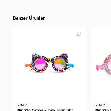
Benzer Ürünler
BLING20
BLING20
Bling2o Catwalk Talk Midnight
Bling2o