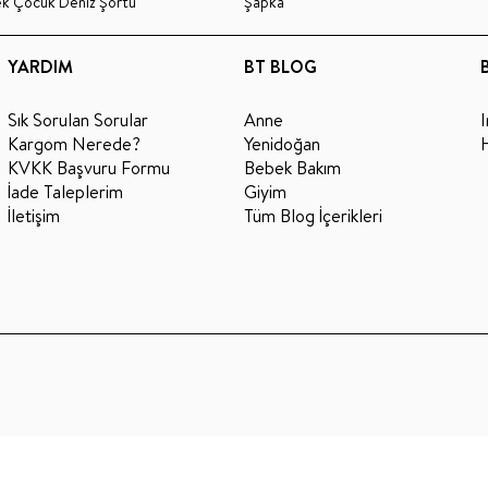
ek Çocuk Deniz Şortu
Şapka
YARDIM
BT BLOG
Sık Sorulan Sorular
Anne
Kargom Nerede?
Yenidoğan
KVKK Başvuru Formu
Bebek Bakım
İade Taleplerim
Giyim
İletişim
Tüm Blog İçerikleri