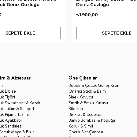
uk Deniz Gözlüğü
Deniz Gözlüğü
0
₺1.900,00
SEPETE EKLE
SEPETE EKLE
im & Aksesuar
Öne Çıkanlar
im
Bebek & Çocuk Güneş Kremi
k Elbise
Onarıcı Stick & Balm
k Tişört
Sinek Kovucu
uk Sweatshirt & Kazak
Emzik & Emzik Kutusu
uk Tulum & Salopet
Biberon
k Pijama Takımı
Bisiklet & Scooter
uk Ayakkabı
Banyo Bombası & Köpüğü
uk Sandalet
Kolluk & Simit
Çocuk Mayo & Bikini
Çocuk Sırt Çantası