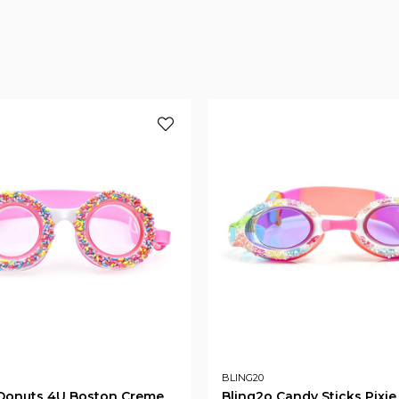
BLING20
 Donuts 4U Boston Creme
Bling2o Candy Sticks Pixi