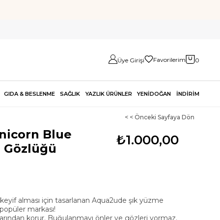
Favorilerim
Üye Girişi
0
GIDA & BESLENME
SAĞLIK
YAZLIK ÜRÜNLER
YENİDOĞAN
İNDİRİM
< < Önceki Sayfaya Dön
icorn Blue
₺1.000,00
 Gözlüğü
eyif alması için tasarlanan Aqua2ude şık yüzme
 popüler markası!
ınlarından korur. Buğulanmayı önler ve gözleri yormaz.