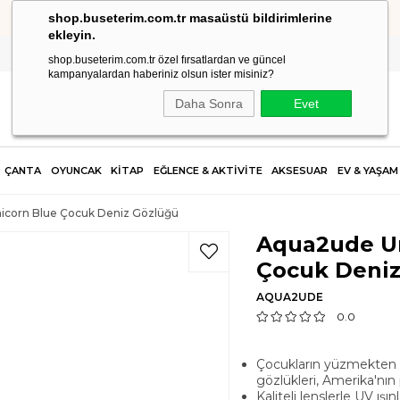
shop.buseterim.com.tr masaüstü bildirimlerine
HIZLI KARGO
ekleyin.
shop.buseterim.com.tr özel fırsatlardan ve güncel
kampanyalardan haberiniz olsun ister misiniz?
Daha Sonra
Evet
ÇANTA
OYUNCAK
KİTAP
EĞLENCE & AKTİVİTE
AKSESUAR
EV & YAŞAM
icorn Blue Çocuk Deniz Gözlüğü
Aqua2ude Un
Çocuk Deniz
AQUA2UDE
0.0
Çocukların yüzmekten k
gözlükleri, Amerika'nın
Kaliteli lenslerle UV ış