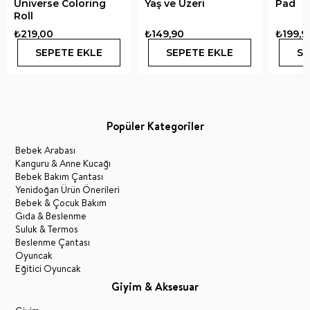
Universe Coloring
Yaş ve Üzeri
Pad
Roll
₺219,00
₺149,90
₺199,9
SEPETE EKLE
SEPETE EKLE
SE
Popüler Kategoriler
Bebek Arabası
Kanguru & Anne Kucağı
Bebek Bakım Çantası
Yenidoğan Ürün Önerileri
Bebek & Çocuk Bakım
Gıda & Beslenme
Suluk & Termos
Beslenme Çantası
Oyuncak
Eğitici Oyuncak
Giyim & Aksesuar