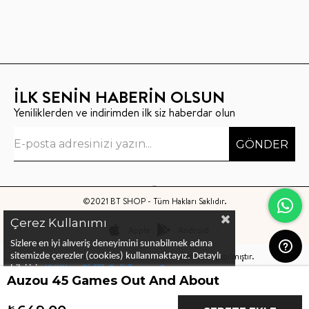
İLK SENİN HABERİN OLSUN
Yeniliklerden ve indirimden ilk siz haberdar olun
GÖNDER
©2021 BT SHOP - Tüm Hakları Saklıdır.
Çerez Kullanımı
Apple
Android
Sizlere en iyi alıveriş deneyimini sunabilmek adına
Bu sitenin kurulumu
Keyo Digital
tarafından yapılmıştır.
sitemizde çerezler (cookies) kullanmaktayız.
Detaylı
bilgi için
KVKK ve Gizlilik Politikası
ve
Çerez
Auzou 45 Games Out And About
Politika
ları
nı
inceleyebilirsiniz