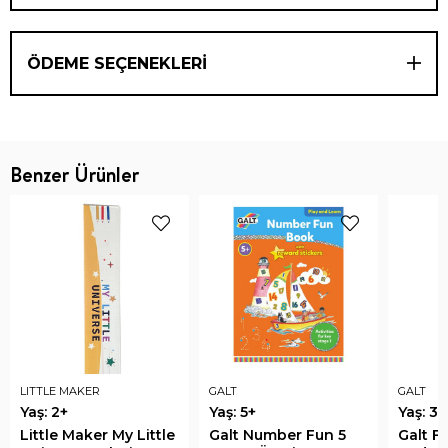
ÖDEME SEÇENEKLERI
Benzer Ürünler
LITTLE MAKER
GALT
GALT
Yaş: 2+
Yaş: 5+
Yaş: 3+
Little Maker My Little
Galt Number Fun 5
Galt F