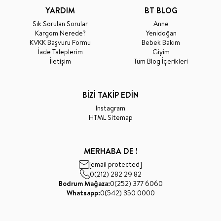
YARDIM
BT BLOG
Sık Sorulan Sorular
Anne
Kargom Nerede?
Yenidoğan
KVKK Başvuru Formu
Bebek Bakım
İade Taleplerim
Giyim
İletişim
Tüm Blog İçerikleri
BİZİ TAKİP EDİN
Instagram
HTML Sitemap
MERHABA DE !
[email protected]
0(212) 282 29 82
Bodrum Mağaza:
0(252) 377 6060
Whatsapp:
0(542) 350 0000