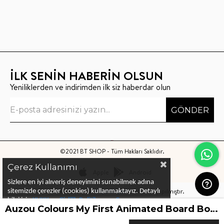
İLK SENİN HABERİN OLSUN
Yeniliklerden ve indirimden ilk siz haberdar olun
GÖNDER
©2021 BT SHOP - Tüm Hakları Saklıdır.
Çerez Kullanımı
Apple
Android
Sizlere en iyi alıveriş deneyimini sunabilmek adına
Bu sitenin kurulumu
Keyo Digital
tarafından yapılmıştır.
sitemizde çerezler (cookies) kullanmaktayız.
Detaylı
bilgi için
KVKK ve Gizlilik Politikası
ve
Çerez
Auzou Colours My First Animated Board Book
Politika
ları
nı
inceleyebilirsiniz