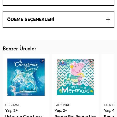
ÖDEME SEÇENEKLERI
Benzer Ürünler
USBORNE
LADY BIRD
LADY BI
Yaş: 2+
Yaş: 2+
Yaş: 4+
Usborne Christmas
Peppa Pig Peppa the
Peppa 