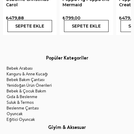
Carol
Mermaid
Creatu
₺479,88
₺799,00
₺479,
SEPETE EKLE
SEPETE EKLE
SE
Popüler Kategoriler
Bebek Arabası
Kanguru & Anne Kucağı
Bebek Bakım Çantası
Yenidoğan Ürün Önerileri
Bebek & Çocuk Bakım
Gıda & Beslenme
Suluk & Termos
Beslenme Çantası
Oyuncak
Eğitici Oyuncak
Giyim & Aksesuar