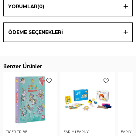
YORUMLAR
(0)
ÖDEME SEÇENEKLERI
Benzer Ürünler
TIGER TRIBE
EARLY LEARNY
EARLY L