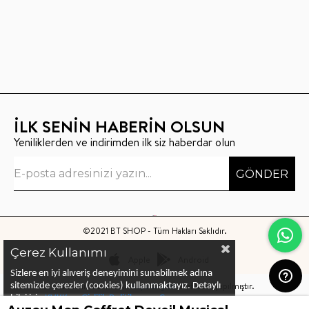
İLK SENİN HABERİN OLSUN
Yeniliklerden ve indirimden ilk siz haberdar olun
GÖNDER
©2021 BT SHOP - Tüm Hakları Saklıdır.
Çerez Kullanımı
Apple
Android
Sizlere en iyi alıveriş deneyimini sunabilmek adına
Bu sitenin kurulumu
Keyo Digital
tarafından yapılmıştır.
sitemizde çerezler (cookies) kullanmaktayız.
Detaylı
bilgi için
KVKK ve Gizlilik Politikası
ve
Çerez