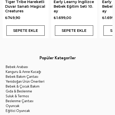
Tiger Tribe Hareketli
Early Learny İngilizce
Early L
Duvar Sanatı Magical
Bebek Eğitim Seti 10.
Bebek E
Creatures
ay
ay
₺749,90
₺1.699,00
₺1.699
SEPETE EKLE
SEPETE EKLE
SE
Popüler Kategoriler
Bebek Arabası
Kanguru & Anne Kucağı
Bebek Bakım Çantası
Yenidoğan Ürün Önerileri
Bebek & Çocuk Bakım
Gıda & Beslenme
Suluk & Termos
Beslenme Çantası
Oyuncak
Eğitici Oyuncak