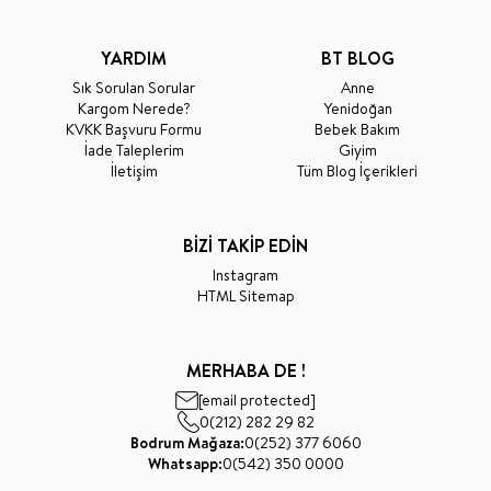
YARDIM
BT BLOG
Sık Sorulan Sorular
Anne
Kargom Nerede?
Yenidoğan
KVKK Başvuru Formu
Bebek Bakım
İade Taleplerim
Giyim
İletişim
Tüm Blog İçerikleri
BİZİ TAKİP EDİN
Instagram
HTML Sitemap
MERHABA DE !
[email protected]
0(212) 282 29 82
Bodrum Mağaza:
0(252) 377 6060
Whatsapp:
0(542) 350 0000