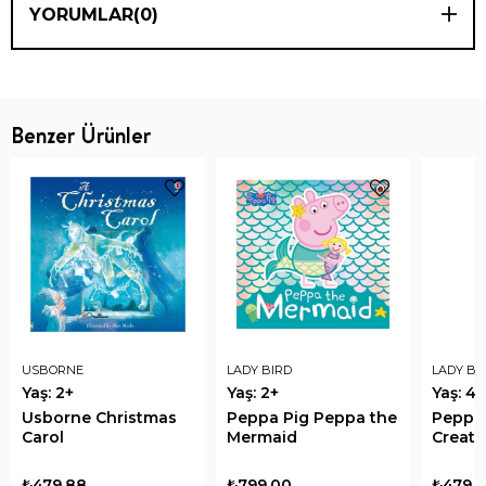
YORUMLAR
(0)
Benzer Ürünler
USBORNE
LADY BIRD
LADY BI
Yaş: 2+
Yaş: 2+
Yaş: 4+
Usborne Christmas
Peppa Pig Peppa the
Peppa 
Carol
Mermaid
Creatu
₺479,88
₺799,00
₺479,