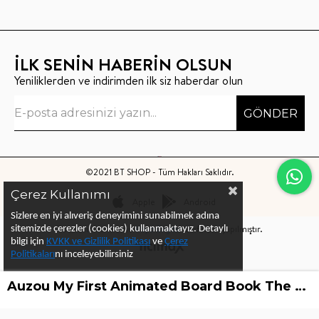
İLK SENİN HABERİN OLSUN
Yeniliklerden ve indirimden ilk siz haberdar olun
GÖNDER
©2021 BT SHOP - Tüm Hakları Saklıdır.
Çerez Kullanımı
Apple
Android
Sizlere en iyi alıveriş deneyimini sunabilmek adına
Bu sitenin kurulumu
Keyo Digital
tarafından yapılmıştır.
sitemizde çerezler (cookies) kullanmaktayız.
Detaylı
bilgi için
KVKK ve Gizlilik Politikası
ve
Çerez
Politika
ları
nı
inceleyebilirsiniz
Auzou My First Animated Board Book The Seasons