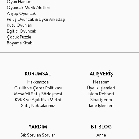
Oyun Hamuru
Oyuncak Müzik Aletleri
Ahşap Oyuncak
Peluş Oyuncak & Uyku Arkadaşı
Kutu Oyunları
Eğitici Oyuncak
Çocuk Puzzle
Boyama Kitabı
KURUMSAL
ALIŞVERİŞ
Hakkımızda
Hesabım
Gizlilik ve Çerez Politikası
Üyelik İşlemleri
Mesafeli Satış Sözleşmesi
İşlem Rehberi
KVKK ve Açık Rıza Metni
Siparişlerim
Satış Noktalarımız
İade İşlemleri
YARDIM
BT BLOG
Sık Sorulan Sorular
Anne