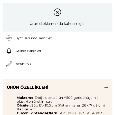
Ürün stoklarımızda kalmamıştır.
Fiyat Düşünce Haber Ver
Gelince Haber Ver
Yorum Yaz
ÜRÜN ÖZELLIKLERI
Malzeme
: Doğa dostu ürün. %100 geridönüşümlü
plastikten üretilmiştir.
Ölçüler
: 26 x 17 x 10,5 cm (Katlanmış hali 26 x 17 x 3 cm)
Hacim:
4 lt
Güvenlik Standartları:
ISO
9001-2008
/ ISO 14001 /