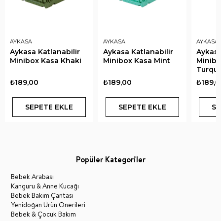
AYKASA
AYKASA
AYKASA
Aykasa Katlanabilir
Aykasa Katlanabilir
Aykasa
Minibox Kasa Khaki
Minibox Kasa Mint
Minibo
Turquo
₺189,00
₺189,00
₺189,0
SEPETE EKLE
SEPETE EKLE
SE
Popüler Kategoriler
Bebek Arabası
Kanguru & Anne Kucağı
Bebek Bakım Çantası
Yenidoğan Ürün Önerileri
Bebek & Çocuk Bakım