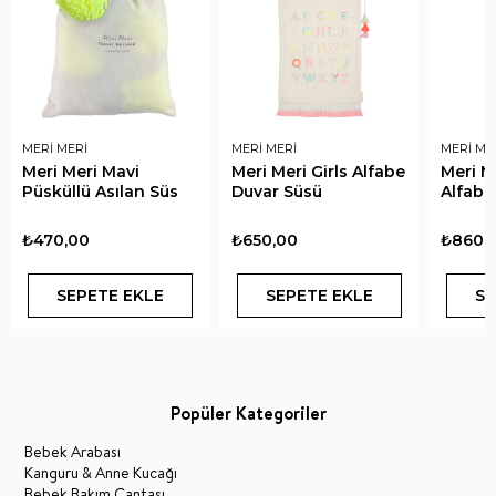
MERİ MERİ
MERİ MERİ
MERİ ME
Meri Meri Mavi
Meri Meri Girls Alfabe
Meri M
Püsküllü Asılan Süs
Duvar Süsü
Alfabe
₺470,00
₺650,00
₺860,
SEPETE EKLE
SEPETE EKLE
SE
Popüler Kategoriler
Bebek Arabası
Kanguru & Anne Kucağı
Bebek Bakım Çantası