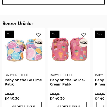
Benzer Ürünler
Yaz
Yaz
Yaz
%30
%30
BABY ON THE GO
BABY ON THE GO
BABY ON
Baby on the Go Lime
Baby on the Go Ice-
Baby o
Patik
Cream Patik
Pineap
₺629,00
₺629,00
₺629,00
₺440,30
₺440,30
₺440,
SEPETE EKLE
SEPETE EKLE
SE