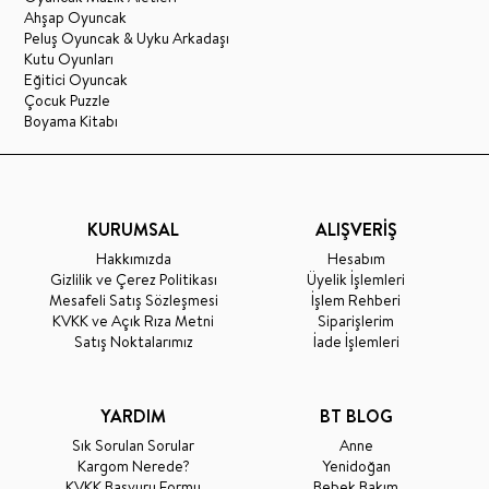
Ahşap Oyuncak
Peluş Oyuncak & Uyku Arkadaşı
Kutu Oyunları
Eğitici Oyuncak
Çocuk Puzzle
Boyama Kitabı
KURUMSAL
ALIŞVERİŞ
Hakkımızda
Hesabım
Gizlilik ve Çerez Politikası
Üyelik İşlemleri
Mesafeli Satış Sözleşmesi
İşlem Rehberi
KVKK ve Açık Rıza Metni
Siparişlerim
Satış Noktalarımız
İade İşlemleri
YARDIM
BT BLOG
Sık Sorulan Sorular
Anne
Kargom Nerede?
Yenidoğan
KVKK Başvuru Formu
Bebek Bakım