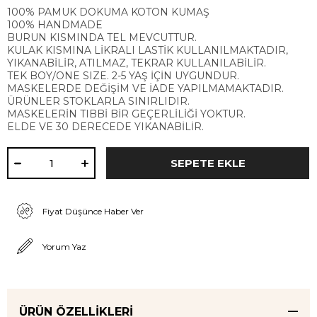
100% PAMUK DOKUMA KOTON KUMAŞ
100% HANDMADE
BURUN KISMINDA TEL MEVCUTTUR.
KULAK KISMINA LİKRALI LASTİK KULLANILMAKTADIR,
YIKANABİLİR, ATILMAZ, TEKRAR KULLANILABİLİR.
TEK BOY/ONE SIZE. 2-5 YAŞ İÇİN UYGUNDUR.
MASKELERDE DEĞİŞİM VE İADE YAPILMAMAKTADIR.
ÜRÜNLER STOKLARLA SINIRLIDIR.
MASKELERİN TIBBİ BİR GEÇERLİLİĞİ YOKTUR.
ELDE VE 30 DERECEDE YIKANABİLİR.
Fiyat Düşünce Haber Ver
Yorum Yaz
ÜRÜN ÖZELLIKLERI