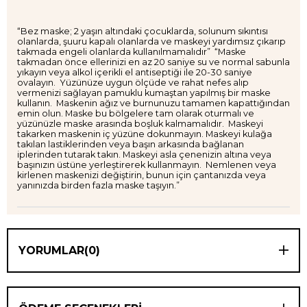
“Bez maske; 2 yaşın altındaki çocuklarda, solunum sıkıntısı
olanlarda, şuuru kapalı olanlarda ve maskeyi yardımsız çıkarıp
takmada engeli olanlarda kullanılmamalıdır” “Maske
takmadan önce ellerinizi en az 20 saniye su ve normal sabunla
yıkayın veya alkol içerikli el antiseptiği ile 20-30 saniye
ovalayın. Yüzünüze uygun ölçüde ve rahat nefes alıp
vermenizi sağlayan pamuklu kumaştan yapılmış bir maske
kullanın. Maskenin ağız ve burnunuzu tamamen kapattığından
emin olun. Maske bu bölgelere tam olarak oturmalı ve
yüzünüzle maske arasında boşluk kalmamalıdır. Maskeyi
takarken maskenin iç yüzüne dokunmayın. Maskeyi kulağa
takılan lastiklerinden veya başın arkasında bağlanan
iplerinden tutarak takın. Maskeyi asla çenenizin altına veya
başınızın üstüne yerleştirerek kullanmayın. Nemlenen veya
kirlenen maskenizi değiştirin, bunun için çantanızda veya
yanınızda birden fazla maske taşıyın.”
YORUMLAR
(0)