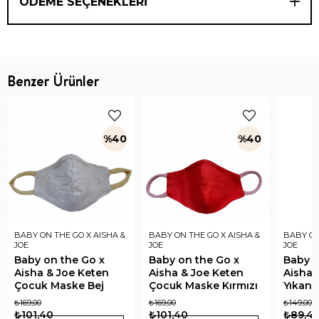
ÖDEME SEÇENEKLERI
Benzer Ürünler
%40
%40
BABY ON THE GO X AISHA &
BABY ON THE GO X AISHA &
BABY ON
JOE
JOE
JOE
Baby on the Go x
Baby on the Go x
Baby o
Aisha & Joe Keten
Aisha & Joe Keten
Aisha 
Çocuk Maske Bej
Çocuk Maske Kırmızı
Yıkana
Koton
₺169,00
₺169,00
₺149,00
₺101,40
₺101,40
₺89,4