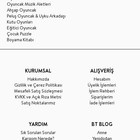
Oyuncak Müzik Aletleri
Ahşap Oyuncak
Peluş Oyuncak & Uyku Arkadaşı
Kutu Oyunları
Eğitici Oyuncak
Çocuk Puzzle
Boyama Kitabı
KURUMSAL
ALIŞVERİŞ
Hakkımızda
Hesabım
Gizlilik ve Çerez Politikası
Üyelik İşlemleri
Mesafeli Satış Sözleşmesi
İşlem Rehberi
KVKK ve Açık Rıza Metni
Siparişlerim
Satış Noktalarımız
İade İşlemleri
YARDIM
BT BLOG
Sık Sorulan Sorular
Anne
Kargom Nerede?
Yenidoğan