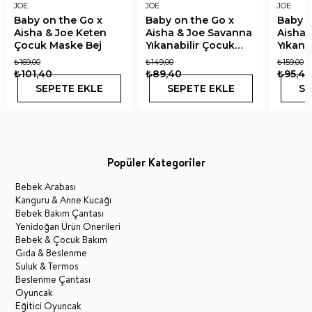
JOE
JOE
JOE
Baby on the Go x
Baby on the Go x
Baby o
Aisha & Joe Keten
Aisha & Joe Savanna
Aisha 
Çocuk Maske Bej
Yıkanabilir Çocuk
Yıkanab
Koton Maske
Koton
₺169,00
₺149,00
₺159,00
₺101,40
₺89,40
₺95,40
SEPETE EKLE
SEPETE EKLE
SE
Popüler Kategoriler
Bebek Arabası
Kanguru & Anne Kucağı
Bebek Bakım Çantası
Yenidoğan Ürün Önerileri
Bebek & Çocuk Bakım
Gıda & Beslenme
Suluk & Termos
Beslenme Çantası
Oyuncak
Eğitici Oyuncak