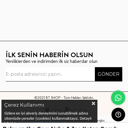
İLK SENİN HABERİN OLSUN
Yeniliklerden ve indirimden ilk siz haberdar olun
GÖNDER
©2021 BT SHOP - Tüm Hakları Saklıdır.
Çerez Kullanımı
Apple
Android
Sizlere en iyi alıveriş deneyimini sunabilmek adına
sitemizde çerezler (cookies) kullanmaktayız.
Detaylı
Bu sitenin kurulumu
Keyo Digital
tarafından yapılmıştır.
bilgi için
KVKK ve Gizlilik Politikası
ve
Çerez