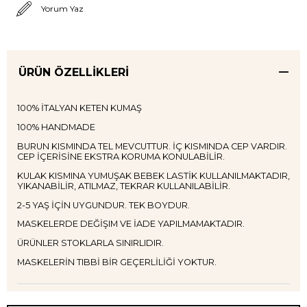
Yorum Yaz
ÜRÜN ÖZELLIKLERI
100% İTALYAN KETEN KUMAŞ
100% HANDMADE
BURUN KISMINDA TEL MEVCUTTUR. İÇ KISMINDA CEP VARDIR.
CEP İÇERİSİNE EKSTRA KORUMA KONULABİLİR.
KULAK KISMINA YUMUŞAK BEBEK LASTİK KULLANILMAKTADIR,
YIKANABİLİR, ATILMAZ, TEKRAR KULLANILABİLİR.
2-5 YAŞ İÇİN UYGUNDUR. TEK BOYDUR.
MASKELERDE DEĞİŞIM VE İADE YAPILMAMAKTADIR.
ÜRÜNLER STOKLARLA SINIRLIDIR.
MASKELERİN TIBBİ BİR GEÇERLİLİĞİ YOKTUR.