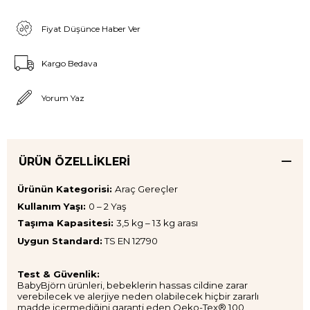
Fiyat Düşünce Haber Ver
Kargo Bedava
Yorum Yaz
ÜRÜN ÖZELLIKLERI
Ürünün Kategorisi:
Araç Gereçler
Kullanım Yaşı:
0 – 2 Yaş
Taşıma Kapasitesi:
3,5 kg – 13 kg arası
Uygun Standard:
TS EN 12790
Test & Güvenlik:
BabyBjörn ürünleri, bebeklerin hassas cildine zarar
verebilecek ve alerjiye neden olabilecek hiçbir zararlı
madde içermediğini garanti eden Oeko-Tex® 100