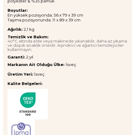
polyester & %35 pamuk
Boyutlar:
En yüksek pozisyonda; 56 x 79 x 39 cm
Taşıma pozisyonunda; 11 x 89 x 39 cm
Ağırlık:
2,1 kg
Temizlik ve Bakım:
40°C altında elde veya makinede yıkanabilir, daha az yıkama
ve düşük sıcaklık önerilir. Aşındırıcı ve ağartıcı temizleyiciler
kullanmayın.
Garanti:
2 yıl
Markanın Ait Olduğu Ülke:
İsveç
Üretim Yeri:
İsveç
Kalite Belgeleri: