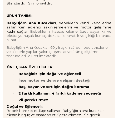
Standardı, 1. Sınıf onaylıdır.
ÜRÜN TANIMI:
BabyBjörn Ana Kucakları
,
bebeklerin kendi kendilerine
sallanırken eğlenip sakinleşmelerini ve motor gelişimine
katkı sağlar.
Bebeklerin hassas cildine özel, dayanıklı ve
ekstra yumuşak kumaş dokusu ile rahatlık ve şıklığı bir arada
sunar.
BabyBjörn Ana Kucakları 60 yılı aşkın süredir pediatristlerle
ve ailelerle yapılan yakın çalışmalar ve ürün geliştirme
tecrübeleri ile üretilmektedir.
ÖNE ÇIKAN ÖZELLİKLER:
·
Bebeğiniz için doğal ve eğlenceli
·
İnce motor ve denge gelişimi desteği
·
Baş, boyun ve sırt için doğru koruma
·
2 farklı kullanım, 4 farklı kademe seçeneği
·
Pil gerektirmez
Doğal ve Eğlenceli:
Bebek hareket ettikçe
sallanan BabyBjörn ana kucakları
ekstra bir güç ve dışardan etki gerektirmez. Pile gerek