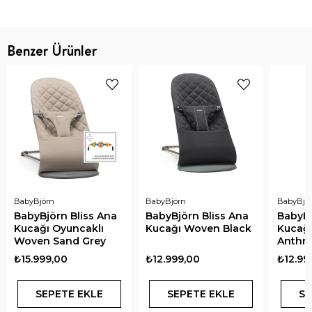
Benzer Ürünler
BabyBjörn
BabyBjörn
BabyBjö
BabyBjörn Bliss Ana
BabyBjörn Bliss Ana
BabyBj
Kucağı Oyuncaklı
Kucağı Woven Black
Kucağ
Woven Sand Grey
Anthra
₺15.999,00
₺12.999,00
₺12.99
SEPETE EKLE
SEPETE EKLE
SE