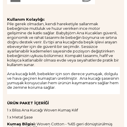
Kullanım Kolaylığı:
Pile gerek olmadan, kendi hareketiyle sallanmak
bebeğinize mutluluk ve huzur verirken ince motor
gelişimine de katkı sağlar. Babybjörn Ana Kucakları güvenli,
ergonomik ve rahat tasarımı ile bebeğin boynuna ve sırtına
doğru destek verir.
Ev tipi ana kucağında beşik işlevi
arayan
ebeveynler için de güvenli bir seçimdir
.
Sessizce
ayarlanabilir kademeleri sayesinde pozisyon değiştirirken
bebeğinizin uykusu bölünmez. Kompakt tasarımı, hafif ve
kolayca katlanabilir olması evde veya seyahatlerde pratik bir
kullanım sunar.
Ana kucağı kılıfı, bebekler için son derece yumuşak, dolgulu
ve hava geçiren kumaştan üretilmiştir.
Ana kucağı şasesinin
yumuşak koruyucuları hem ürünün kaymamasını sağlar hem
de zemine koruma sağlar.
ÜRÜN
PAKET İÇERİĞİ
1 x Bliss Ana Kucağı Woven Kumaş Kılıf
1 x Metal Şase
Kumaş Bilgisi:
Woven Cotton - %65 geri dönüştürülmüş