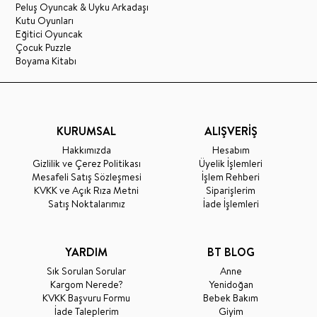
Peluş Oyuncak & Uyku Arkadaşı
Kutu Oyunları
Eğitici Oyuncak
Çocuk Puzzle
Boyama Kitabı
KURUMSAL
ALIŞVERİŞ
Hakkımızda
Hesabım
Gizlilik ve Çerez Politikası
Üyelik İşlemleri
Mesafeli Satış Sözleşmesi
İşlem Rehberi
KVKK ve Açık Rıza Metni
Siparişlerim
Satış Noktalarımız
İade İşlemleri
YARDIM
BT BLOG
Sık Sorulan Sorular
Anne
Kargom Nerede?
Yenidoğan
KVKK Başvuru Formu
Bebek Bakım
İade Taleplerim
Giyim