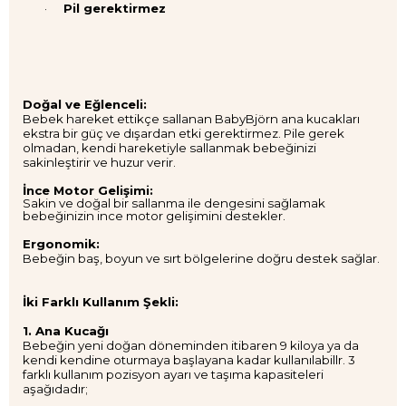
·
Pil gerektirmez
Doğal ve Eğlenceli:
Bebek hareket ettikçe
sallanan
BabyBjörn
ana kucakları
ekstra bir güç ve dışardan etki gerektirmez. Pile gerek
olmadan, kendi hareketiyle sallanmak bebeğinizi
sakinleştirir ve huzur verir.
İnce Motor Gelişimi:
Sakin ve doğal bir sallanma ile dengesini sağlamak
bebeğinizin ince motor gelişimini destekler.
Ergonomik:
Bebeğin baş, boyun ve sırt bölgelerine doğru destek sağlar.
İki Farklı Kullanım Şekli:
1. Ana Kucağı
Bebeğin yeni doğan döneminden itibaren 9 kiloya ya da
kendi kendine oturmaya başlayana kadar kullanılabillr. 3
farklı kullanım pozisyon ayarı ve taşıma kapasiteleri
aşağıdadır;