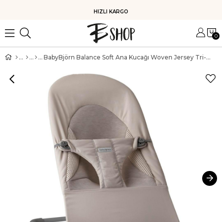
HIZLI KARGO
0
BabyBjörn Balance Soft Ana Kucağı Woven Jersey Tri-Fabric Sand Grey