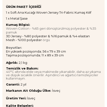
ÜRÜN
PAKET İÇERİĞİ
1 x Soft Ana Kucağı Woven Jersey Tri-Fabric Kumaş Kılıf
1 x Metal Şase
Kumaş Bilgisi:
Woven Cotton - %65 geri dönüştürülmüş polyester & %35
pamuk
3D Jersey - %80 polyester & %16 pamuk & %4 elastan
Mesh - %100 polyester
örgü
Boyutlar:
En yüksek pozisyonda; 56 x 79 x 39 cm
Taşıma pozisyonunda; 11 x 89 x 39 cm
Ağırlık:
2,1 kg
Temizlik ve Bakım:
40°C altında elde veya makinede yıkanabilir, daha az yıkama
ve düşük sıcaklık önerilir. Aşındırıcı ve ağartıcı temizleyiciler
kullanmayın.
Garanti:
2 yıl
Markanın Ait Olduğu Ülke:
İsveç
Üretim Yeri:
İsveç
Kalite Belgeleri: