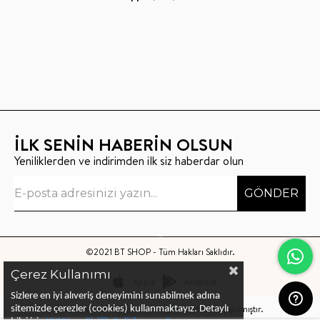
İLK SENİN HABERİN OLSUN
Yeniliklerden ve indirimden ilk siz haberdar olun
GÖNDER
©2021 BT SHOP - Tüm Hakları Saklıdır.
Çerez Kullanımı
Apple
Android
Sizlere en iyi alıveriş deneyimini sunabilmek adına
Bu sitenin kurulumu
Keyo Digital
tarafından yapılmıştır.
sitemizde çerezler (cookies) kullanmaktayız.
Detaylı