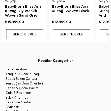
BabyBjörn
BabyBjörn
BabyBjö
BabyBjörn Bliss Ana
BabyBjörn Bliss Ana
BabyBj
Kucağı Oyuncaklı
Kucağı Woven Black
Kucağ
Woven Sand Grey
Anthra
₺15.999,00
₺12.999,00
₺12.99
SEPETE EKLE
SEPETE EKLE
SE
Popüler Kategoriler
Bebek Arabası
Kanguru & Anne Kucağı
Bebek Bakım Çantası
Yenidoğan Ürün Önerileri
Bebek & Çocuk Bakım
Gıda & Beslenme
Suluk & Termos
Beslenme Çantası
Oyuncak