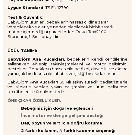
Uygun Standard:
TS EN 12790
Test & Güvenlik:
BabyBjörn ürünleri, bebeklerin hassas cildine zarar
verebilecek ve alerjiye neden olabilecek hiçbir zararlı
madde içermediğini garanti eden
Oeko-Tex®
100
Standardı, 1. Sınıf onaylıdır.
ÜRÜN TANIMI:
BabyBjörn Ana Kucakları,
bebeklerin kendi kendilerine
sallanırken eğlenip sakinleşmelerini ve motor gelişimini
destekler.
Bebeklerin hassas cildine özel, dayanıklı ve ekstra
yumuşak bir dokusu ile rahatlık ve şıklığı bir arada sunar.
BabyBjörn Ana Kucakları 60 yılı aşkın süredir pediatristlerle
ve ailelerle yapılan yakın çalışmalar ve ürün geliştirme
tecrübeleri ile üretilmektedir.
ÖNE ÇIKAN ÖZELLİKLER:
·
Bebeğiniz için doğal ve eğlenceli
·
İnce motor ve denge gelişimi desteği
·
Baş, boyun ve sırt için doğru koruma
·
2 farklı kullanım, 4 farklı kademe seçeneği