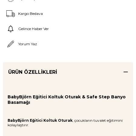
Kargo Bedava
Gelince Haber Ver
Yorum Yaz
ÜRÜN ÖZELLIKLERI
BabyBjörn Eğitici Koltuk Oturak & Safe Step Banyo
Basamağı
BabyBjörn Eğitici Koltuk Oturak
, çocukların tuvalet eğitimini
kolaylaştırır.