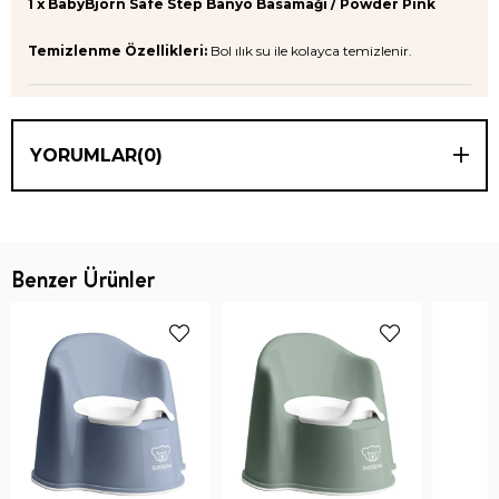
1 x BabyBjörn Safe Step Banyo Basamağı / Powder Pink
Temizlenme Özellikleri:
Bol ılık su ile kolayca temizlenir.
YORUMLAR
(0)
Benzer Ürünler