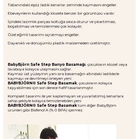
Tabanındaki eşsiz lastik kenarlar zeminde kaymasını engeller.
Ebeveynlerin kullandığı klozete benzer bir görüntüsü vardır.
İçindeki lazımlık parçası koltuğa sıkıca oturur ve çıkartılması,
boşaltılması ve temizlenmesi çok kolaydır.
Özel eğimli tasarımı sıçratmayı engeller.
Dayanıklı ve dönüşümlü plastik malzemeden üretilmiştir.
BabyBjörn Safe Step Banyo Basamağı
, çocukların klozet veya
lavaboya kolayca ulaşmasını sağlar.
Kaymaz üst yüzeyinin yanı sıra basamağın altındaki lastiklerle
kaymayı ve devrilmeyi önleyen yeni
BABYBJÖRN® Safe Step Basamak
, çocukların kolayca
taşıyabilmesi için son derece hafif tasarlanmıştır.
Kompakt tasarımı ile yer kaplamayan ve yuvarlatılmış kenarlara
sahip şekliyle kolayca temizlenebilen yeni
BABYBJÖRN® Safe Step Basamak
tüm diğer BabyBjörn
ürünleri gibi Bisfenol A (% 0 BPA) içermez.