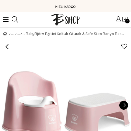
HIZLI KARGO
0
BabyBjörn Eğitici Koltuk Oturak & Safe Step Banyo Basamağı / Powder Pink