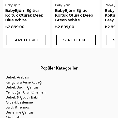
BabyBjörn
BabyBjörn
BabyBjö
BabyBjörn Eğitici
BabyBjörn Eğitici
BabyBj
Koltuk Oturak Deep
Koltuk Oturak Deep
Koltuk
Blue White
Green White
Grey
₺2.899,00
₺2.899,00
₺2.899
SEPETE EKLE
SEPETE EKLE
SE
Popüler Kategoriler
Bebek Arabası
Kanguru & Anne Kucağı
Bebek Bakım Çantası
Yenidoğan Ürün Önerileri
Bebek & Çocuk Bakım
Gıda & Beslenme
Suluk & Termos
Beslenme Çantası
Oyuncak