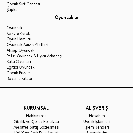
Çocuk Sırt Çantası
Şapka
Oyuncaklar
Oyuncak
Kova & Kürek
Oyun Hamuru
Oyuncak Müzik Aletleri
Ahşap Oyuncak
Peluş Oyuncak & Uyku Arkadaşı
Kutu Oyunları
Eğitici Oyuncak
Çocuk Puzzle
Boyama Kitabı
KURUMSAL
ALIŞVERİŞ
Hakkımızda
Hesabım
Gizlilik ve Çerez Politikası
Üyelik İşlemleri
Mesafeli Satış Sözleşmesi
İşlem Rehberi
KVKK ve Açık Rıza Metni
Siparişlerim