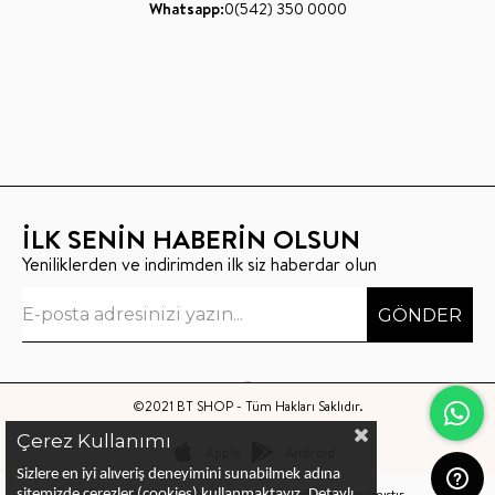
Whatsapp:
0(542) 350 0000
İLK SENİN HABERİN OLSUN
Yeniliklerden ve indirimden ilk siz haberdar olun
GÖNDER
©2021 BT SHOP - Tüm Hakları Saklıdır.
Çerez Kullanımı
Apple
Android
Sizlere en iyi alıveriş deneyimini sunabilmek adına
Bu sitenin kurulumu
Keyo Digital
tarafından yapılmıştır.
sitemizde çerezler (cookies) kullanmaktayız.
Detaylı