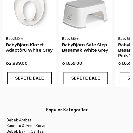
BabyBjörn
BabyBjörn
BabyBjö
BabyBjörn Klozet
BabyBjörn Safe Step
BabyBö
Adaptörü White Grey
Basamak White Grey
Basam
Pink W
₺2.899,00
₺1.659,00
₺1.659
SEPETE EKLE
SEPETE EKLE
SE
Popüler Kategoriler
Bebek Arabası
Kanguru & Anne Kucağı
Bebek Bakım Çantası