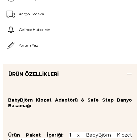
Kargo Bedava
Gelince Haber Ver
Yorum Yaz
ÜRÜN ÖZELLIKLERI
BabyBjörn Klozet Adaptörü & Safe Step Banyo
Basamağı
Ürün Paket İçeriği:
1 x BabyBjörn Klozet