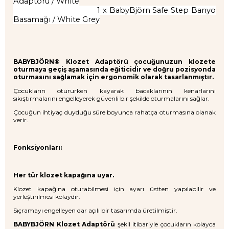
Adaptörü / White
1 x BabyBjörn Safe Step Banyo
Basamağı / White Grey
BABYBJÖRN® Klozet Adaptörü çocuğunuzun klozete
oturmaya geçiş aşamasında eğiticidir ve doğru pozisyonda
oturmasını sağlamak için ergonomik olarak tasarlanmıştır.
Çocukların otururken kayarak bacaklarının kenarlarını
sıkıştırmalarını engelleyerek güvenli bir şekilde oturmalarını sağlar.
Çocuğun ihtiyaç duyduğu süre boyunca rahatça oturmasına olanak
verir.
Fonksiyonları:
Her tür klozet kapağına uyar.
Klozet kapağına oturabilmesi için ayarı üstten yapılabilir ve
yerleştirilmesi kolaydır.
Sıçramayı engelleyen dar açılı bir tasarımda üretilmiştir.
BABYBJÖRN Klozet Adaptörü
şekil itibariyle çocukların kolayca