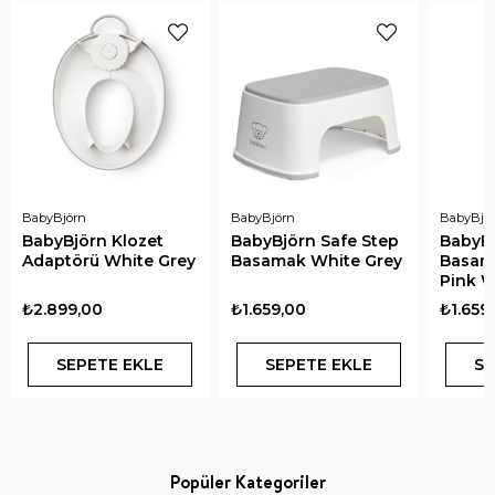
BabyBjörn
BabyBjörn
BabyBjö
BabyBjörn Klozet
BabyBjörn Safe Step
BabyBö
Adaptörü White Grey
Basamak White Grey
Basam
Pink W
₺2.899,00
₺1.659,00
₺1.659
SEPETE EKLE
SEPETE EKLE
SE
Popüler Kategoriler