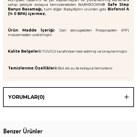
sahip şekliyle kolayca temizlenebilen BABYBJÖRN®
Safe Step
Banyo Basamağı,
tüm diğer BabyBjörn ürünleri gibi
Bisfenol A
(% 0 BPA) içermez.
Ürün Madde İçeriği:
Geri dönüşebilen Polipropilen (PP)
malzemeden üretilmiştir.
Kalite Belgeleri:
TÜV/GS tarafından test edilmiş ve onaylanmıştır.
Temizlenme Özellikleri:
Bol ılık su ile kolayca temizlenir.
YORUMLAR
(0)
Benzer Ürünler