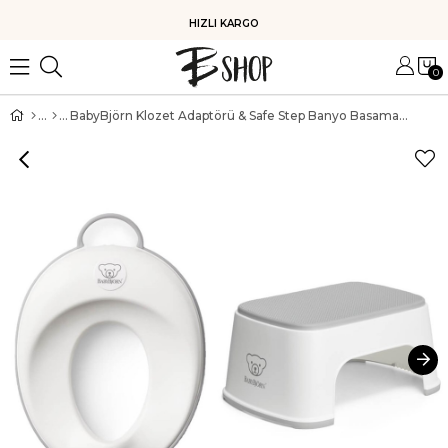
HIZLI KARGO
0
BabyBjörn Klozet Adaptörü & Safe Step Banyo Basamağı / White Grey