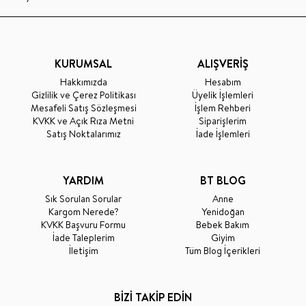
KURUMSAL
ALIŞVERİŞ
Hakkımızda
Hesabım
Gizlilik ve Çerez Politikası
Üyelik İşlemleri
Mesafeli Satış Sözleşmesi
İşlem Rehberi
KVKK ve Açık Rıza Metni
Siparişlerim
Satış Noktalarımız
İade İşlemleri
YARDIM
BT BLOG
Sık Sorulan Sorular
Anne
Kargom Nerede?
Yenidoğan
KVKK Başvuru Formu
Bebek Bakım
İade Taleplerim
Giyim
İletişim
Tüm Blog İçerikleri
BİZİ TAKİP EDİN