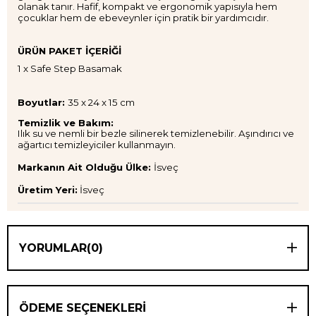
olanak tanır. Hafif, kompakt ve ergonomik yapısıyla hem
çocuklar hem de ebeveynler için pratik bir yardımcıdır.
ÜRÜN
PAKET İÇERİĞİ
1 x Safe Step Basamak
Boyutlar:
35 x 24 x 15 cm
Temizlik ve Bakım:
Ilık su ve nemli bir bezle silinerek temizlenebilir. Aşındırıcı ve
ağartıcı temizleyiciler kullanmayın.
Markanın Ait Olduğu Ülke:
İsveç
Üretim Yeri:
İsveç
YORUMLAR
(0)
ÖDEME SEÇENEKLERI