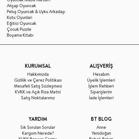
Ahşap Oyuncak
Peluş Oyuncak & Uyku Arkadaşı
Kutu Oyunları
Eğitici Oyuncak
Çocuk Puzzle
Boyama Kitabı
KURUMSAL
ALIŞVERİŞ
Hakkımızda
Hesabım
Gizlilik ve Çerez Politikası
Üyelik İşlemleri
Mesafeli Satış Sözleşmesi
İşlem Rehberi
KVKK ve Açık Rıza Metni
Siparişlerim
Satış Noktalarımız
İade İşlemleri
YARDIM
BT BLOG
Sık Sorulan Sorular
Anne
Kargom Nerede?
Yenidoğan