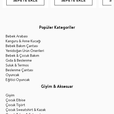
SEPETE EKLE
SEPETE EKLE
SE
Popüler Kategoriler
Bebek Arabası
Kanguru & Anne Kucağı
Bebek Bakım Çantası
Yenidoğan Ürün Önerileri
Bebek & Çocuk Bakım
Gıda & Beslenme
Suluk & Termos
Beslenme Çantası
Oyuncak
Eğitici Oyuncak
Giyim & Aksesuar
Giyim
Çocuk Elbise
Çocuk Tişört
Çocuk Sweatshirt & Kazak