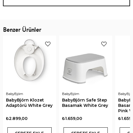
Benzer Ürünler
BabyBjörn
BabyBjörn
BabyBjö
BabyBjörn Klozet
BabyBjörn Safe Step
BabyBö
Adaptörü White Grey
Basamak White Grey
Basam
Pink W
₺2.899,00
₺1.659,00
₺1.659