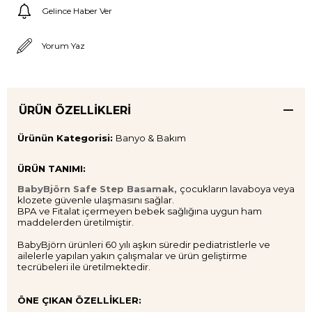
Gelince Haber Ver
Yorum Yaz
ÜRÜN ÖZELLIKLERI
Ürünün Kategorisi:
Banyo & Bakım
ÜRÜN TANIMI:
BabyBjörn Safe Step Basamak,
çocukların lavaboya veya
klozete güvenle ulaşmasını sağlar.
BPA ve Fitalat içermeyen bebek sağlığına uygun ham
maddelerden üretilmiştir.
BabyBjörn ürünleri 60 yılı aşkın süredir pediatristlerle ve
ailelerle yapılan yakın çalışmalar ve ürün geliştirme
tecrübeleri ile üretilmektedir.
ÖNE ÇIKAN ÖZELLİKLER: