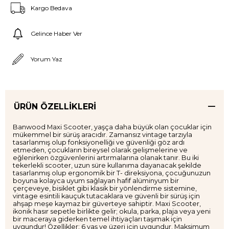
Kargo Bedava
Gelince Haber Ver
Yorum Yaz
ÜRÜN ÖZELLIKLERI
Banwood Maxi Scooter, yaşça daha büyük olan çocuklar için
mükemmel bir sürüş aracıdır. Zamansız vintage tarzıyla
tasarlanmış olup fonksiyonelliği ve güvenliği göz ardı
etmeden, çocukların bireysel olarak gelişmelerine ve
eğlenirken özgüvenlerini artırmalarına olanak tanır. Bu iki
tekerlekli scooter, uzun süre kullanıma dayanacak şekilde
tasarlanmış olup ergonomik bir T- direksiyona, çocuğunuzun
boyuna kolayca uyum sağlayan hafif alüminyum bir
çerçeveye, bisiklet gibi klasik bir yönlendirme sistemine,
vintage esintili kauçuk tutacaklara ve güvenli bir sürüş için
ahşap meşe kaymaz bir güverteye sahiptir. Maxi Scooter,
ikonik hasır sepetle birlikte gelir; okula, parka, plaja veya yeni
bir maceraya giderken temel ihtiyaçları taşımak için
uygundur! Özellikler: 6 yaş ve üzeri için uygundur. Maksimum