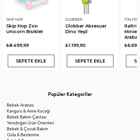
SKIP HOP
GLOBBER
ITALTRIK
Skip Hop Zoo
Globber Aksesuar
Italtr
Unicorn Bisiklet
Dino Yeşil
Minieo
Arabas
₺8.499,99
₺1.199,90
₺6.690
SEPETE EKLE
SEPETE EKLE
SE
Popüler Kategoriler
Bebek Arabası
Kanguru & Anne Kucağı
Bebek Bakım Çantası
Yenidoğan Ürün Önerileri
Bebek & Çocuk Bakım
Gıda & Beslenme