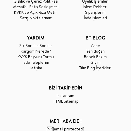
Gizlilik ve Çerez Politikası
Üyelik İşlemleri
Mesafeli Satış Sözleşmesi
İşlem Rehberi
KVKK ve Açık Rıza Metni
Siparişlerim
Satış Noktalarımız
İade İşlemleri
YARDIM
BT BLOG
Sık Sorulan Sorular
Anne
Kargom Nerede?
Yenidoğan
KVKK Başvuru Formu
Bebek Bakım
İade Taleplerim
Giyim
İletişim
Tüm Blog İçerikleri
BİZİ TAKİP EDİN
Instagram
HTML Sitemap
MERHABA DE !
[email protected]