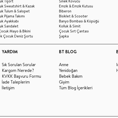
k Tişört
Sinek Kovucu
uk Sweatshirt & Kazak
Emzik & Emzik Kutusu
uk Tulum & Salopet
Biberon
k Pijama Takımı
Bisiklet & Scooter
uk Ayakkabı
Banyo Bombası & Köpüğü
uk Sandalet
Kolluk & Simit
Çocuk Mayo & Bikini
Çocuk Sırt Çantası
ek Çocuk Deniz Şortu
Şapka
YARDIM
BT BLOG
Sık Sorulan Sorular
Anne
Kargom Nerede?
Yenidoğan
KVKK Başvuru Formu
Bebek Bakım
İade Taleplerim
Giyim
İletişim
Tüm Blog İçerikleri