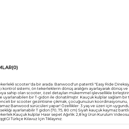
MLAR
(0)
ekerlekli scooter'da bir arada. Banwood'un patentli "Easy Ride Direksiy
ı kontrol sistemi, ön tekerleklerin dönüş aralığını ayarlayarak dönüş ve
apıya sahip olan scooter, özel detayları mükemmel işlevsellikle birleştir
uyarlanabilen bir T-gidon ile donatılmıştır. Kauçuk kulplar sağlam bir 
ğlenceli bir scooter gezintisine çıkmak, çocuğunuzun koordinasyonunu,
urulamaz Banwood sürücüleri yapar! Özellikler: 3 yaş ve üzeri için uygu
sekliği ayarlanabilir T gidon (70, 75, 80 cm) Siyah kauçuk kaymaz ban
 tekerlek Kauçuk kulplar Hasır sepet Ağırlık: 2,8 kg Ürün Kurulum Videosu İ
I Türkçe Kılavuz İçin Tıklayınız.