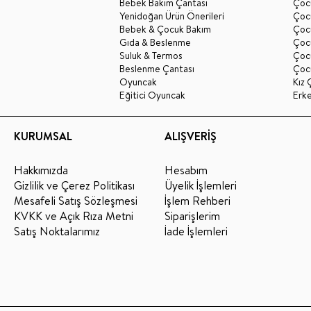
Bebek Bakım Çantası
Çocu
Yenidoğan Ürün Önerileri
Çoc
Bebek & Çocuk Bakım
Çoc
Gıda & Beslenme
Çocu
Suluk & Termos
Çoc
Beslenme Çantası
Çoc
Oyuncak
Kız 
Eğitici Oyuncak
Erk
KURUMSAL
ALIŞVERİŞ
Hakkımızda
Hesabım
Gizlilik ve Çerez Politikası
Üyelik İşlemleri
Mesafeli Satış Sözleşmesi
İşlem Rehberi
KVKK ve Açık Rıza Metni
Siparişlerim
Satış Noktalarımız
İade İşlemleri