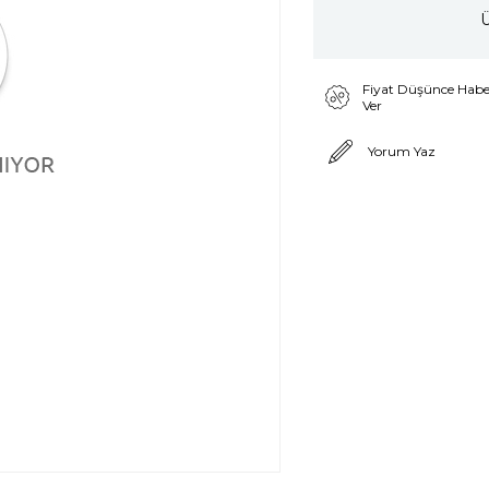
Ü
Fiyat Düşünce Habe
Ver
Yorum Yaz