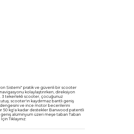
on Sistemi" pratik ve güvenli bir scooter
 navigasyonu kolaylaştırırken, direksiyon
ir. 3 tekerlekli scooter, çocuğunuz
tutuş; scooter'ın kaydırmaz bantlı geniş
 dengesini ve ince motor becerilerini
ndur 50 kg'a kadar destekler Banwood patentli
tlı geniş alüminyum üzeri meşe taban Taban
çin Tıklayınız: