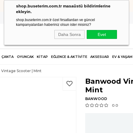
shop.buseterim.com.tr masaüstü bildirimlerine
HIZLI KARGO
ekleyin.
shop.buseterim.com.tr özel fırsatlardan ve güncel
kampanyalardan haberiniz olsun ister misiniz?
Daha Sonra
Evet
ÇANTA
OYUNCAK
KİTAP
EĞLENCE & AKTİVİTE
AKSESUAR
EV & YAŞAM
Vintage Scooter | Mint
Banwood Vin
Mint
BANWOOD
0.0