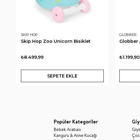
SKIP HOP
GLOBBER
Skip Hop Zoo Unicorn Bisiklet
Globber 
₺8.499,99
₺1.199,90
SEPETE EKLE
Popüler Kategoriler
Giy
Bebek Arabası
Giy
Kanguru & Anne Kucağı
Çocu