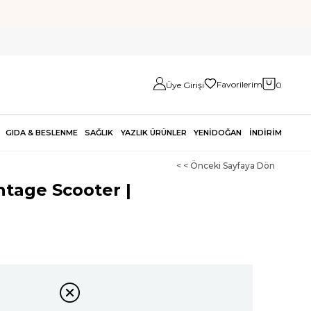
Favorilerim
Üye Girişi
0
GIDA & BESLENME
SAĞLIK
YAZLIK ÜRÜNLER
YENİDOĞAN
İNDİRİM
< < Önceki Sayfaya Dön
tage Scooter |