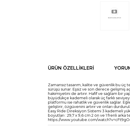
ÜRÜN ÖZELLIKLERI
YORU
Zamansız tasarım, kalite ve güvenlik bu üç t
sürüşü sunar. Eşsiz ve son derece gelişmiş aç
hakimiyetini de artırır. Hafif ve sağlam bir y
büyüdükçe kademeli olarak üç farklı seviyeye 
platformu ise rahatlık ve güvenlik sağlar. E
geliştirir, özgüvenini artırır ve onları durd
Easy Ride Direksiyon Sistemi 3 kademeli yük
boyutları : 29,7 x 9,6 cm 2 ön ve 1 frenli arka
https://www.youtube.com/watch?v=cFt9gOqgtG