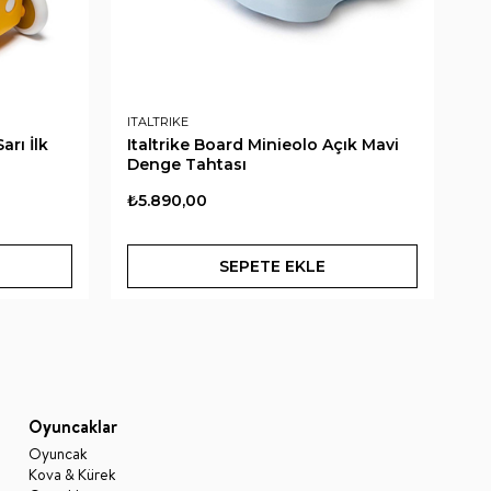
ITALTRIKE
IT
arı İlk
Italtrike Board Minieolo Açık Mavi
It
Denge Tahtası
Al
₺5.890,00
₺8
SEPETE EKLE
Oyuncaklar
Oyuncak
Kova & Kürek