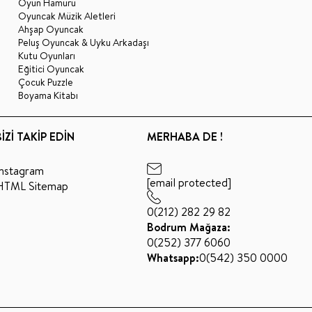
Oyun Hamuru
Oyuncak Müzik Aletleri
Ahşap Oyuncak
Peluş Oyuncak & Uyku Arkadaşı
Kutu Oyunları
Eğitici Oyuncak
Çocuk Puzzle
Boyama Kitabı
BİZİ TAKİP EDİN
MERHABA DE !
Instagram
[email protected]
HTML Sitemap
0(212) 282 29 82
Bodrum Mağaza:
0(252) 377 6060
Whatsapp:
0(542) 350 0000