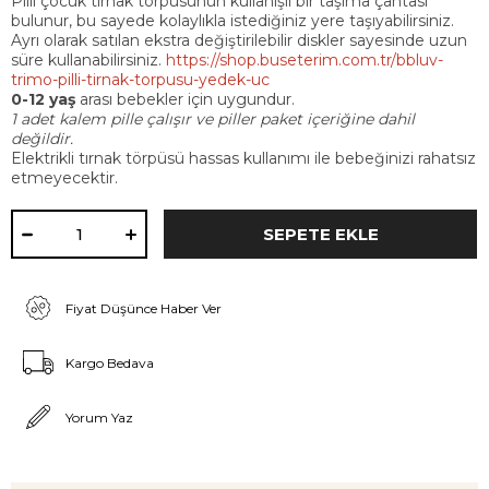
Pilli çocuk tırnak törpüsünün kullanışlı bir taşıma çantası
bulunur, bu sayede kolaylıkla istediğiniz yere taşıyabilirsiniz.
Ayrı olarak satılan ekstra değiştirilebilir diskler sayesinde uzun
süre kullanabilirsiniz.
https://shop.buseterim.com.tr/bbluv-
trimo-pilli-tirnak-torpusu-yedek-uc
0-12 yaş
arası bebekler için uygundur.
1 adet kalem pille çalışır ve piller paket içeriğine dahil
değildir.
Elektrikli tırnak törpüsü hassas kullanımı ile bebeğinizi rahatsız
etmeyecektir.
Fiyat Düşünce Haber Ver
Kargo Bedava
Yorum Yaz