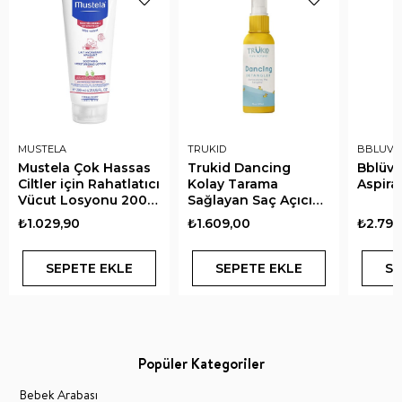
MUSTELA
TRUKID
BBLUV
Mustela Çok Hassas
Trukid Dancing
Bblüv R
Ciltler için Rahatlatıcı
Kolay Tarama
Aspira
Vücut Losyonu 200
Sağlayan Saç Açıcı
ml
Sprey 207 ml
₺1.029,90
₺1.609,00
₺2.799
SEPETE EKLE
SEPETE EKLE
SE
Popüler Kategoriler
Bebek Arabası