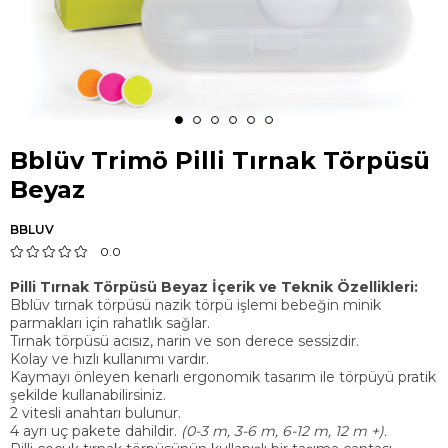
Bblüv Trimö Pilli Tırnak Törpüsü
Beyaz
BBLUV
0.0
Pilli Tırnak Törpüsü Beyaz İçerik ve Teknik Özellikleri:
Bblüv tırnak törpüsü nazik törpü işlemi bebeğin minik
parmakları için rahatlık sağlar.
Tırnak törpüsü acısız, narin ve son derece sessizdir.
Kolay ve hızlı kullanımı vardır.
Kaymayı önleyen kenarlı ergonomik tasarım ile törpüyü pratik
şekilde kullanabilirsiniz.
2 vitesli anahtarı bulunur.
4 ayrı uç pakete dahildir.
(0-3 m, 3-6 m, 6-12 m, 12 m +).