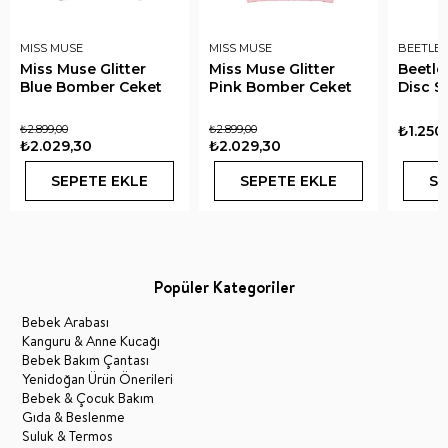
MISS MUSE
MISS MUSE
BEETLE 
Miss Muse Glitter
Miss Muse Glitter
Beetle
Blue Bomber Ceket
Pink Bomber Ceket
Disc S
₺2.899,00
₺2.899,00
₺1.250
₺2.029,30
₺2.029,30
SEPETE EKLE
SEPETE EKLE
SE
Popüler Kategoriler
Bebek Arabası
Kanguru & Anne Kucağı
Bebek Bakım Çantası
Yenidoğan Ürün Önerileri
Bebek & Çocuk Bakım
Gıda & Beslenme
Suluk & Termos