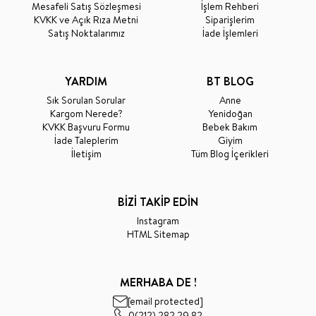
Mesafeli Satış Sözleşmesi
İşlem Rehberi
KVKK ve Açık Rıza Metni
Siparişlerim
Satış Noktalarımız
İade İşlemleri
YARDIM
BT BLOG
Sık Sorulan Sorular
Anne
Kargom Nerede?
Yenidoğan
KVKK Başvuru Formu
Bebek Bakım
İade Taleplerim
Giyim
İletişim
Tüm Blog İçerikleri
BİZİ TAKİP EDİN
Instagram
HTML Sitemap
MERHABA DE !
[email protected]
0(212) 282 29 82