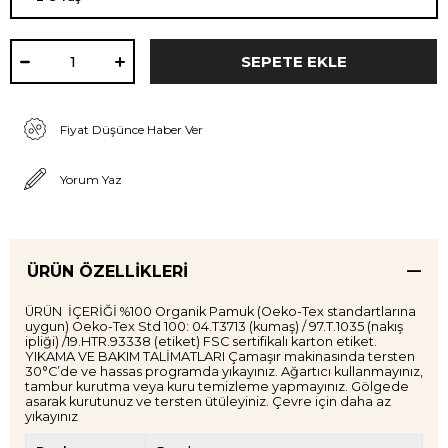
Fiyat Düşünce Haber Ver
Yorum Yaz
ÜRÜN ÖZELLIKLERI
ÜRÜN İÇERİĞİ %100 Organik Pamuk (Oeko-Tex standartlarına
uygun) Oeko-Tex Std 100: 04.T3713 (kumaş) / 97.T.1035 (nakış
ipliği) /19.HTR.93338 (etiket) FSC sertifikalı karton etiket.
YIKAMA VE BAKIM TALİMATLARI Çamaşır makinasında tersten
30°C’de ve hassas programda yıkayınız. Ağartıcı kullanmayınız,
tambur kurutma veya kuru temizleme yapmayınız. Gölgede
asarak kurutunuz ve tersten ütüleyiniz. Çevre için daha az
yıkayınız