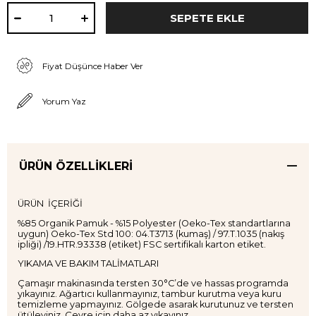
Fiyat Düşünce Haber Ver
Yorum Yaz
ÜRÜN ÖZELLIKLERI
ÜRÜN İÇERİĞİ
%85 Organik Pamuk - %15 Polyester (Oeko-Tex standartlarına
uygun) Oeko-Tex Std 100: 04.T3713 (kumaş) / 97.T.1035 (nakış
ipliği) /19.HTR.93338 (etiket) FSC sertifikalı karton etiket.
YIKAMA VE BAKIM TALİMATLARI
Çamaşır makinasında tersten 30°C’de ve hassas programda
yıkayınız. Ağartıcı kullanmayınız, tambur kurutma veya kuru
temizleme yapmayınız. Gölgede asarak kurutunuz ve tersten
ütüleyiniz. Çevre için daha az yıkayınız