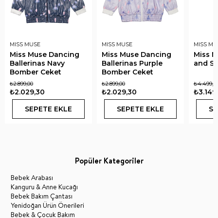
MISS MUSE
MISS MUSE
MISS MU
Miss Muse Dancing
Miss Muse Dancing
Miss M
Ballerinas Navy
Ballerinas Purple
and St
Bomber Ceket
Bomber Ceket
₺2.899,00
₺2.899,00
₺4.499,0
₺2.029,30
₺2.029,30
₺3.149
SEPETE EKLE
SEPETE EKLE
SE
Popüler Kategoriler
Bebek Arabası
Kanguru & Anne Kucağı
Bebek Bakım Çantası
Yenidoğan Ürün Önerileri
Bebek & Çocuk Bakım