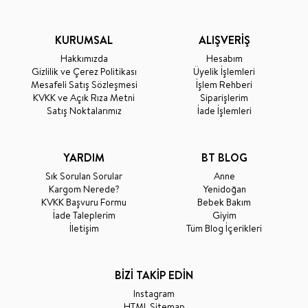
KURUMSAL
ALIŞVERİŞ
Hakkımızda
Hesabım
Gizlilik ve Çerez Politikası
Üyelik İşlemleri
Mesafeli Satış Sözleşmesi
İşlem Rehberi
KVKK ve Açık Rıza Metni
Siparişlerim
Satış Noktalarımız
İade İşlemleri
YARDIM
BT BLOG
Sık Sorulan Sorular
Anne
Kargom Nerede?
Yenidoğan
KVKK Başvuru Formu
Bebek Bakım
İade Taleplerim
Giyim
İletişim
Tüm Blog İçerikleri
BİZİ TAKİP EDİN
Instagram
HTML Sitemap