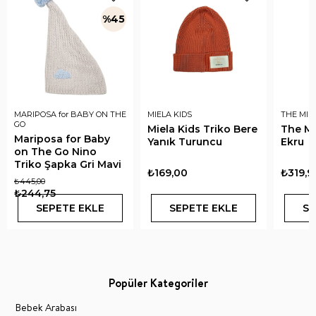
%45
MARIPOSA for BABY ON THE
MIELA KIDS
THE MIN
GO
Miela Kids Triko Bere
The Mi
Mariposa for Baby
Yanık Turuncu
Ekru
on The Go Nino
Triko Şapka Gri Mavi
₺169,00
₺319,9
₺445,00
₺244,75
SEPETE EKLE
SEPETE EKLE
SE
Popüler Kategoriler
Bebek Arabası