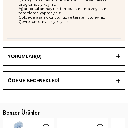
Çamaşır makinasında tersten 30°C’de ve hassas
programda yıkayınız.
Ağartıcı kullanmayınız, tambur kurutma veya kuru
temizleme yapmayınız.
Gölgede asarak kurutunuz ve tersten ütüleyiniz.
Çevre için daha az yıkayınız.
YORUMLAR
(0)
ÖDEME SEÇENEKLERI
Benzer Ürünler