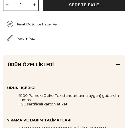
Fiyat Düşünce Haber Ver
Yorum Yaz
ÜRÜN ÖZELLIKLERI
ÜRÜN İÇERİĞİ
%100 Pamuk (Oeko-Tex standartlarına uygun) gabardin
kumaş.
FSC sertifikalı karton etiket.
YIKAMA VE BAKIM TALİMATLARI