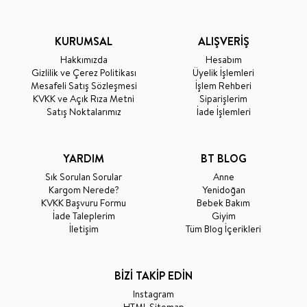
KURUMSAL
ALIŞVERİŞ
Hakkımızda
Hesabım
Gizlilik ve Çerez Politikası
Üyelik İşlemleri
Mesafeli Satış Sözleşmesi
İşlem Rehberi
KVKK ve Açık Rıza Metni
Siparişlerim
Satış Noktalarımız
İade İşlemleri
YARDIM
BT BLOG
Sık Sorulan Sorular
Anne
Kargom Nerede?
Yenidoğan
KVKK Başvuru Formu
Bebek Bakım
İade Taleplerim
Giyim
İletişim
Tüm Blog İçerikleri
BİZİ TAKİP EDİN
Instagram
HTML Sitemap