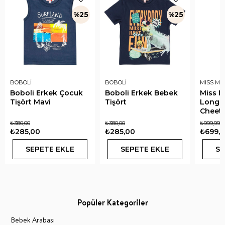
%25
%25
BOBOLİ
BOBOLİ
MISS MU
Boboli Erkek Çocuk
Boboli Erkek Bebek
Miss Mu
Tişört Mavi
Tişört
Long S
Cheeta
₺380,00
₺380,00
₺999,99
₺285,00
₺285,00
₺699,9
SEPETE EKLE
SEPETE EKLE
SE
Popüler Kategoriler
Bebek Arabası