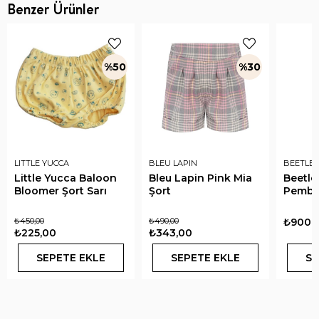
Benzer Ürünler
%50
%30
LITTLE YUCCA
BLEU LAPIN
BEETLE 
Little Yucca Baloon
Bleu Lapin Pink Mia
Beetle
Bloomer Şort Sarı
Şort
Pembe
₺450,00
₺490,00
₺900,
₺225,00
₺343,00
SEPETE EKLE
SEPETE EKLE
SE