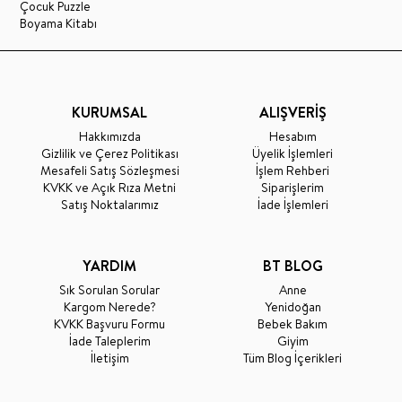
Çocuk Puzzle
Boyama Kitabı
KURUMSAL
ALIŞVERİŞ
Hakkımızda
Hesabım
Gizlilik ve Çerez Politikası
Üyelik İşlemleri
Mesafeli Satış Sözleşmesi
İşlem Rehberi
KVKK ve Açık Rıza Metni
Siparişlerim
Satış Noktalarımız
İade İşlemleri
YARDIM
BT BLOG
Sık Sorulan Sorular
Anne
Kargom Nerede?
Yenidoğan
KVKK Başvuru Formu
Bebek Bakım
İade Taleplerim
Giyim
İletişim
Tüm Blog İçerikleri