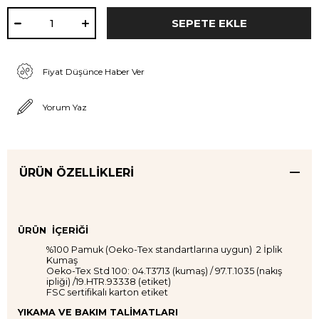
Fiyat Düşünce Haber Ver
Yorum Yaz
ÜRÜN ÖZELLIKLERI
ÜRÜN İÇERİĞİ
%100 Pamuk (Oeko-Tex standartlarına uygun) 2 İplik
Kumaş
Oeko-Tex Std 100: 04.T3713 (kumaş) / 97.T.1035 (nakış
ipliği) /19.HTR.93338 (etiket)
FSC sertifikalı karton etiket
YIKAMA VE BAKIM TALİMATLARI