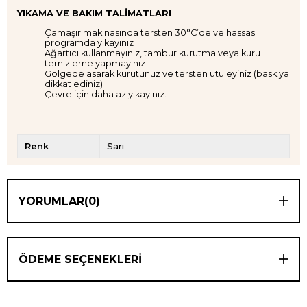
YIKAMA VE BAKIM TALİMATLARI
Çamaşır makinasında tersten 30°C’de ve hassas
programda yıkayınız
Ağartıcı kullanmayınız, tambur kurutma veya kuru
temizleme yapmayınız
Gölgede asarak kurutunuz ve tersten ütüleyiniz (baskıya
dikkat ediniz)
Çevre için daha az yıkayınız.
Renk
Sarı
YORUMLAR
(0)
ÖDEME SEÇENEKLERI