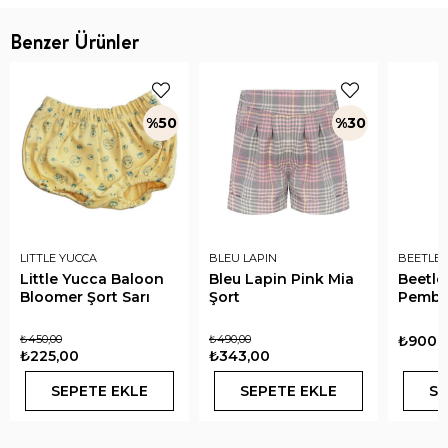
Benzer Ürünler
%50
%30
LITTLE YUCCA
BLEU LAPIN
BEETLE 
Little Yucca Baloon
Bleu Lapin Pink Mia
Beetle
Bloomer Şort Sarı
Şort
Pembe
₺450,00
₺490,00
₺900,
₺225,00
₺343,00
SEPETE EKLE
SEPETE EKLE
SE