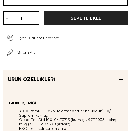
Fiyat Düşünce Haber Ver
Yorum Yaz
ÜRÜN ÖZELLIKLERI
ÜRÜN İÇERİĞİ
%100 Pamuk (Oeko-Tex standartlarına uygun) 30/1
Süprem kumaş
Oeko-Tex Std 100: 04.T3713 (kumaş) / 97.T.1035 (nakış
ipliği) /19.HTR.93338 (etiket)
FSC sertifikalı karton etiket