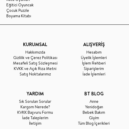
Eğitici Oyuncak
Çocuk Puzzle
Boyama Kitabı
KURUMSAL
ALIŞVERİŞ
Hakkımızda
Hesabım
Gizlilik ve Çerez Politikası
Üyelik İşlemleri
Mesafeli Satış Sözleşmesi
İşlem Rehberi
KVKK ve Açık Rıza Metni
Siparişlerim
Satış Noktalarımız
İade İşlemleri
YARDIM
BT BLOG
Sık Sorulan Sorular
Anne
Kargom Nerede?
Yenidoğan
KVKK Başvuru Formu
Bebek Bakım
İade Taleplerim
Giyim
İletişim
Tüm Blog İçerikleri