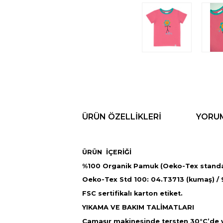
ÜRÜN ÖZELLIKLERI
YORU
ÜRÜN İÇERİĞİ
%100 Organik Pamuk (Oeko-Tex standa
Oeko-Tex Std 100: 04.T3713 (kumaş) / 97
FSC sertifikalı karton etiket.
YIKAMA VE BAKIM TALİMATLARI
Çamaşır makinesinde tersten 30°C’de 