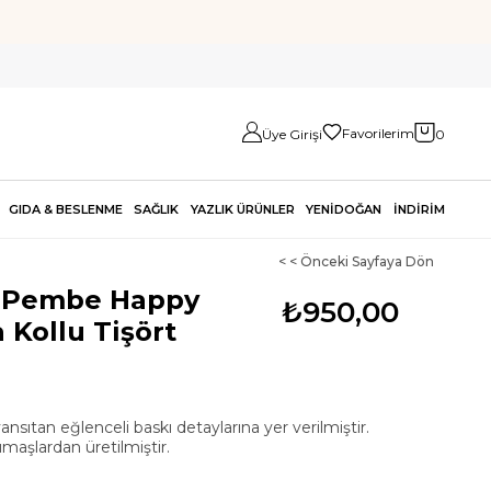
Favorilerim
Üye Girişi
0
GIDA & BESLENME
SAĞLIK
YAZLIK ÜRÜNLER
YENİDOĞAN
İNDİRİM
< < Önceki Sayfaya Dön
z Pembe Happy
₺950,00
 Kollu Tişört
ansıtan eğlenceli baskı detaylarına yer verilmiştir.
aşlardan üretilmiştir.