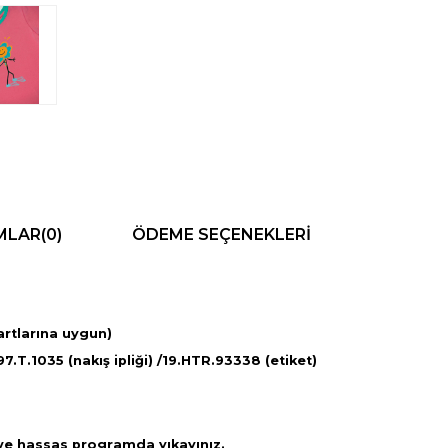
MLAR
(0)
ÖDEME SEÇENEKLERI
rtlarına uygun)
.T.1035 (nakış ipliği) /19.HTR.93338 (etiket)
ve hassas programda yıkayınız.