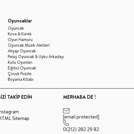
Oyuncaklar
Oyuncak
Kova & Kürek
Oyun Hamuru
Oyuncak Müzik Aletleri
Ahşap Oyuncak
Peluş Oyuncak & Uyku Arkadaşı
Kutu Oyunları
Eğitici Oyuncak
Çocuk Puzzle
Boyama Kitabı
BİZİ TAKİP EDİN
MERHABA DE !
Instagram
[email protected]
HTML Sitemap
0(212) 282 29 82