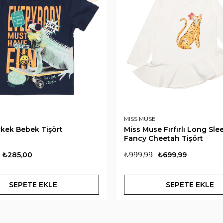
MISS MUSE
rkek Bebek Tişört
Miss Muse Fırfırlı Long Sle
Fancy Cheetah Tişört
₺285,00
₺999,99
₺699,99
SEPETE EKLE
SEPETE EKLE