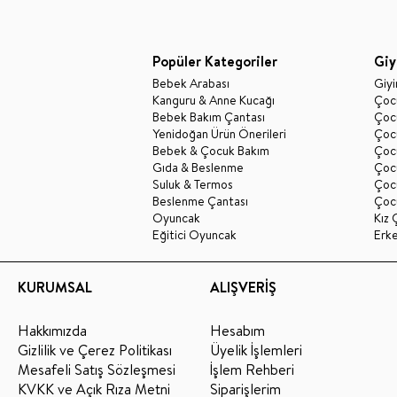
Popüler Kategoriler
Giy
Bebek Arabası
Giy
Kanguru & Anne Kucağı
Çocu
Bebek Bakım Çantası
Çocu
Yenidoğan Ürün Önerileri
Çoc
Bebek & Çocuk Bakım
Çoc
Gıda & Beslenme
Çocu
Suluk & Termos
Çoc
Beslenme Çantası
Çoc
Oyuncak
Kız 
Eğitici Oyuncak
Erk
KURUMSAL
ALIŞVERİŞ
Hakkımızda
Hesabım
Gizlilik ve Çerez Politikası
Üyelik İşlemleri
Mesafeli Satış Sözleşmesi
İşlem Rehberi
KVKK ve Açık Rıza Metni
Siparişlerim