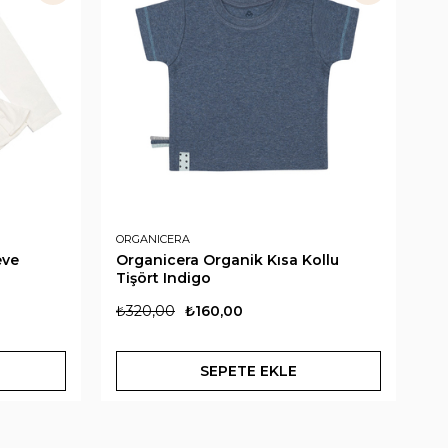
ORGANICERA
AN
eve
Organicera Organik Kısa Kollu
An
Tişört Indigo
Ti
₺320,00
₺160,00
₺
SEPETE EKLE