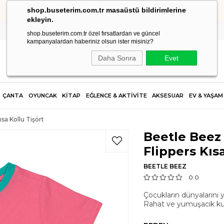
shop.buseterim.com.tr masaüstü bildirimlerine
HIZLI KARGO
ekleyin.
shop.buseterim.com.tr özel fırsatlardan ve güncel
kampanyalardan haberiniz olsun ister misiniz?
Daha Sonra
Evet
ÇANTA
OYUNCAK
KİTAP
EĞLENCE & AKTİVİTE
AKSESUAR
EV & YAŞAM
sa Kollu Tişört
Beetle Bee
Flippers Kısa
BEETLE BEEZ
0.0
Çocukların dünyalarını y
Rahat ve yumuşacık kum