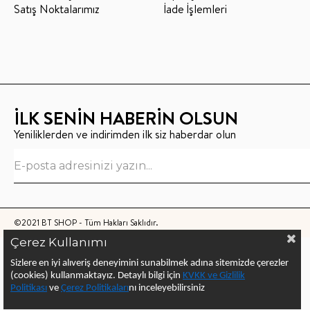
Satış Noktalarımız
İade İşlemleri
İLK SENİN HABERİN OLSUN
Yeniliklerden ve indirimden ilk siz haberdar olun
©2021 BT SHOP - Tüm Hakları Saklıdır.
Çerez Kullanımı
Sizlere en iyi alıveriş deneyimini sunabilmek adına sitemizde çerezler
(cookies) kullanmaktayız.
Detaylı bilgi için
KVKK ve Gizlilik
Politikası
ve
Çerez Politika
ları
nı
inceleyebilirsiniz