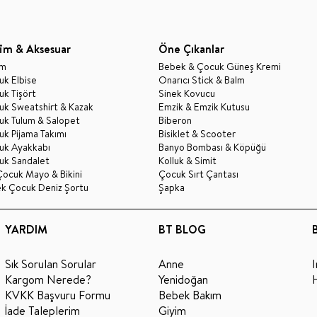
im & Aksesuar
Öne Çıkanlar
im
Bebek & Çocuk Güneş Kremi
k Elbise
Onarıcı Stick & Balm
k Tişört
Sinek Kovucu
uk Sweatshirt & Kazak
Emzik & Emzik Kutusu
uk Tulum & Salopet
Biberon
k Pijama Takımı
Bisiklet & Scooter
uk Ayakkabı
Banyo Bombası & Köpüğü
uk Sandalet
Kolluk & Simit
Çocuk Mayo & Bikini
Çocuk Sırt Çantası
ek Çocuk Deniz Şortu
Şapka
YARDIM
BT BLOG
Sık Sorulan Sorular
Anne
Kargom Nerede?
Yenidoğan
KVKK Başvuru Formu
Bebek Bakım
İade Taleplerim
Giyim