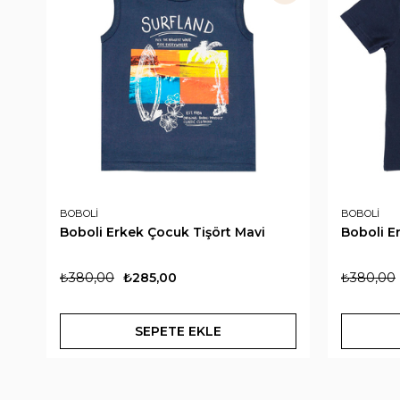
BOBOLİ
BOBOLİ
Boboli Erkek Çocuk Tişört Mavi
Boboli E
₺380,00
₺285,00
₺380,00
SEPETE EKLE