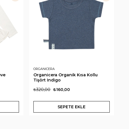
ORGANICERA
AN
eve
Organicera Organik Kısa Kollu
An
Tişört Indigo
Ti
₺320,00
₺160,00
₺
SEPETE EKLE