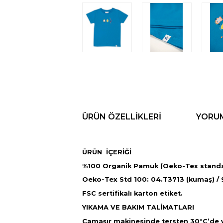
ÜRÜN ÖZELLIKLERI
YORU
ÜRÜN İÇERİĞİ
%100 Organik Pamuk (Oeko-Tex standa
Oeko-Tex Std 100: 04.T3713 (kumaş) / 97
FSC sertifikalı karton etiket.
YIKAMA VE BAKIM TALİMATLARI
Çamaşır makinesinde tersten 30°C’de 