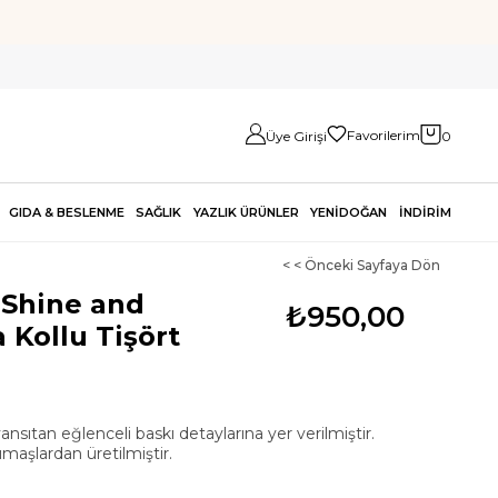
Favorilerim
Üye Girişi
0
GIDA & BESLENME
SAĞLIK
YAZLIK ÜRÜNLER
YENİDOĞAN
İNDİRİM
< < Önceki Sayfaya Dön
 Shine and
₺950,00
 Kollu Tişört
ansıtan eğlenceli baskı detaylarına yer verilmiştir.
aşlardan üretilmiştir.