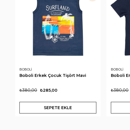
BOBOLİ
BOBOLİ
Boboli Erkek Çocuk Tişört Mavi
Boboli E
₺380,00
₺285,00
₺380,00
SEPETE EKLE