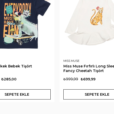
MISS MUSE
rkek Bebek Tişört
Miss Muse Fırfırlı Long Sle
Fancy Cheetah Tişört
₺285,00
₺999,99
₺699,99
SEPETE EKLE
SEPETE EKLE