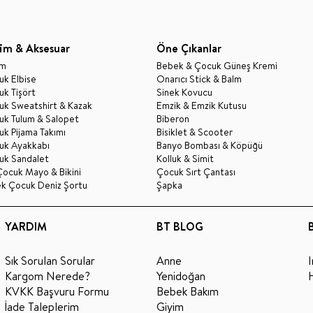
im & Aksesuar
Öne Çıkanlar
im
Bebek & Çocuk Güneş Kremi
k Elbise
Onarıcı Stick & Balm
k Tişört
Sinek Kovucu
uk Sweatshirt & Kazak
Emzik & Emzik Kutusu
uk Tulum & Salopet
Biberon
k Pijama Takımı
Bisiklet & Scooter
uk Ayakkabı
Banyo Bombası & Köpüğü
uk Sandalet
Kolluk & Simit
Çocuk Mayo & Bikini
Çocuk Sırt Çantası
ek Çocuk Deniz Şortu
Şapka
YARDIM
BT BLOG
Sık Sorulan Sorular
Anne
Kargom Nerede?
Yenidoğan
KVKK Başvuru Formu
Bebek Bakım
İade Taleplerim
Giyim