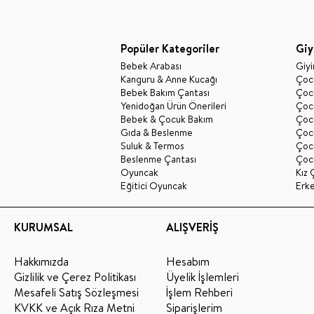
Popüler Kategoriler
Giy
Bebek Arabası
Giy
Kanguru & Anne Kucağı
Çocu
Bebek Bakım Çantası
Çocu
Yenidoğan Ürün Önerileri
Çoc
Bebek & Çocuk Bakım
Çoc
Gıda & Beslenme
Çocu
Suluk & Termos
Çoc
Beslenme Çantası
Çoc
Oyuncak
Kız 
Eğitici Oyuncak
Erk
KURUMSAL
ALIŞVERİŞ
Hakkımızda
Hesabım
Gizlilik ve Çerez Politikası
Üyelik İşlemleri
Mesafeli Satış Sözleşmesi
İşlem Rehberi
KVKK ve Açık Rıza Metni
Siparişlerim