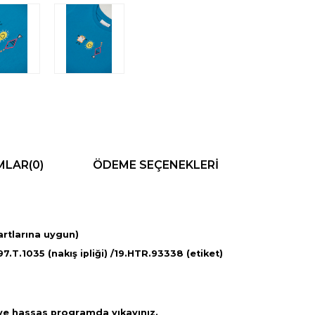
MLAR
(0)
ÖDEME SEÇENEKLERI
rtlarına uygun)
.T.1035 (nakış ipliği) /19.HTR.93338 (etiket)
ve hassas programda yıkayınız.