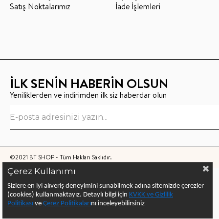
Satış Noktalarımız
İade İşlemleri
İLK SENİN HABERİN OLSUN
Yeniliklerden ve indirimden ilk siz haberdar olun
©2021 BT SHOP - Tüm Hakları Saklıdır.
Çerez Kullanımı
Sizlere en iyi alıveriş deneyimini sunabilmek adına sitemizde çerezler
(cookies) kullanmaktayız.
Detaylı bilgi için
KVKK ve Gizlilik
Politikası
ve
Çerez Politika
ları
nı
inceleyebilirsiniz