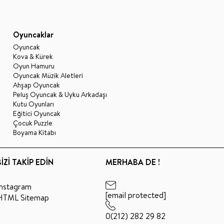
Oyuncaklar
Oyuncak
Kova & Kürek
Oyun Hamuru
Oyuncak Müzik Aletleri
Ahşap Oyuncak
Peluş Oyuncak & Uyku Arkadaşı
Kutu Oyunları
Eğitici Oyuncak
Çocuk Puzzle
Boyama Kitabı
BİZİ TAKİP EDİN
MERHABA DE !
Instagram
[email protected]
HTML Sitemap
0(212) 282 29 82