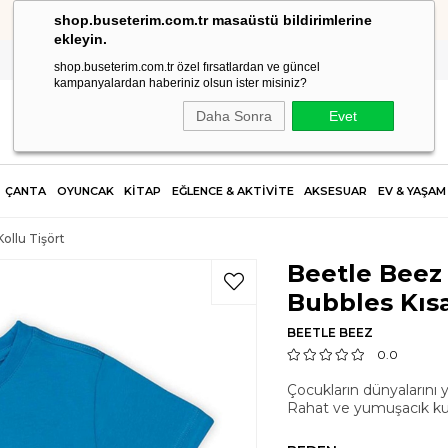
shop.buseterim.com.tr masaüstü bildirimlerine
HIZLI KARGO
ekleyin.
shop.buseterim.com.tr özel fırsatlardan ve güncel
kampanyalardan haberiniz olsun ister misiniz?
Daha Sonra
Evet
ÇANTA
OYUNCAK
KİTAP
EĞLENCE & AKTİVİTE
AKSESUAR
EV & YAŞAM
ollu Tişört
Beetle Beez
Bubbles Kısa
BEETLE BEEZ
0.0
Çocukların dünyalarını y
Rahat ve yumuşacık kum