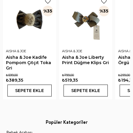
%35
%35
AISHA & JOE
AISHA & JOE
AISHA & 
Aisha & Joe Kadife
Aisha & Joe Liberty
Aisha 
Pompom Çıtçıt Toka
Print Düğme Klips Gri
Örgü L
Gri
₺599,00
₺799,00
₺299,00
₺389,35
₺519,35
₺194,3
SEPETE EKLE
SEPETE EKLE
SE
Popüler Kategoriler
Bebek Arabası