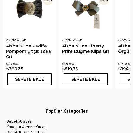
AISHA & JOE
AISHA & JOE
AISHA & 
Aisha & Joe Kadife
Aisha & Joe Liberty
Aisha 
Pompom Çıtçıt Toka
Print Düğme Klips Gri
Örgü L
Gri
₺599,00
₺799,00
₺299,00
₺389,35
₺519,35
₺194,3
SEPETE EKLE
SEPETE EKLE
SE
Popüler Kategoriler
Bebek Arabası
Kanguru & Anne Kucağı
Bebek Bakım Çantası