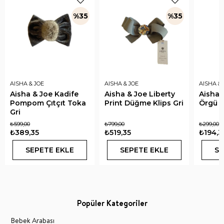
%35
%35
AISHA & JOE
AISHA & JOE
AISHA & 
Aisha & Joe Kadife
Aisha & Joe Liberty
Aisha 
Pompom Çıtçıt Toka
Print Düğme Klips Gri
Örgü L
Gri
₺599,00
₺799,00
₺299,00
₺389,35
₺519,35
₺194,3
SEPETE EKLE
SEPETE EKLE
SE
Popüler Kategoriler
Bebek Arabası