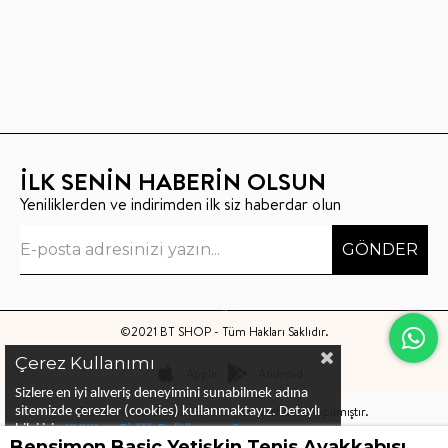
İLK SENİN HABERİN OLSUN
Yeniliklerden ve indirimden ilk siz haberdar olun
GÖNDER
©2021 BT SHOP - Tüm Hakları Saklıdır.
Çerez Kullanımı
Apple
Android
Sizlere en iyi alıveriş deneyimini sunabilmek adına
Bu sitenin kurulumu
Keyo Digital
tarafından yapılmıştır.
sitemizde çerezler (cookies) kullanmaktayız.
Detaylı
bilgi için
KVKK ve Gizlilik Politikası
ve
Çerez
Bensimon Basic Yetişkin Tenis Ayakkabısı Hibiscus
Politika
ları
nı
inceleyebilirsiniz