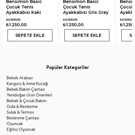
Bensimon Basic
Bensimon Basic
Bensi
Çocuk Tenis
Çocuk Tenis
Çocuk 
Ayakkabısı Kaki
Ayakkabısı Gris Grey
Ayakka
₺2.500,00
₺2.500,00
₺2.500,00
₺1.250,00
₺1.250,00
₺1.250
SEPETE EKLE
SEPETE EKLE
SE
Popüler Kategoriler
Bebek Arabası
Kanguru & Anne Kucağı
Bebek Bakım Çantası
Yenidoğan Ürün Önerileri
Bebek & Çocuk Bakım
Gıda & Beslenme
Suluk & Termos
Beslenme Çantası
Oyuncak
Eğitici Oyuncak