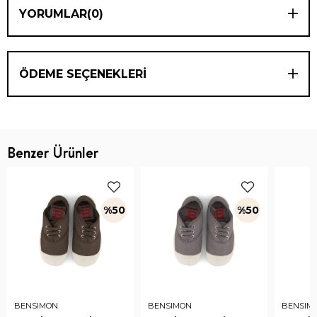
YORUMLAR
(0)
ÖDEME SEÇENEKLERI
Benzer Ürünler
%50
%50
BENSIMON
BENSIMON
BENSIM