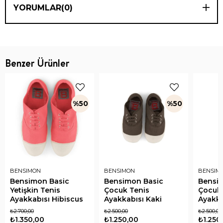
YORUMLAR
(0)
Benzer Ürünler
%50
%50
BENSIMON
BENSIMON
BENSIM
Bensimon Basic
Bensimon Basic
Bensi
Yetişkin Tenis
Çocuk Tenis
Çocuk 
Ayakkabısı Hibiscus
Ayakkabısı Kaki
Ayakka
₺2.700,00
₺2.500,00
₺2.500,00
₺1.350,00
₺1.250,00
₺1.250