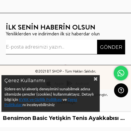
İLK SENİN HABERİN OLSUN
Yeniliklerden ve indirimden ilk siz haberdar olun
GÖNDER
©2021 BT SHOP - Tüm Hakları Saklıdır.
Çerez Kullanımı
Apple
Android
Sizlere en iyi alıveriş deneyimini sunabilmek adına
Bu sitenin kurulumu
Keyo Digital
tarafından yapılmıştır.
sitemizde çerezler (cookies) kullanmaktayız.
Detaylı
bilgi için
KVKK ve Gizlilik Politikası
ve
Çerez
Politika
ları
nı
inceleyebilirsiniz
Bensimon Basic Yetişkin Tenis Ayakkabısı Marine Navy