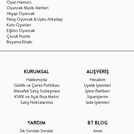
Oyun Hamuru
Oyuncak Müzik Aletleri
Ahşap Oyuncak
Peluş Oyuncak & Uyku Arkadaşı
Kutu Oyunları
Eğitici Oyuncak
Çocuk Puzzle
Boyama Kitabı
KURUMSAL
ALIŞVERİŞ
Hakkımızda
Hesabım
Gizlilik ve Çerez Politikası
Üyelik İşlemleri
Mesafeli Satış Sözleşmesi
İşlem Rehberi
KVKK ve Açık Rıza Metni
Siparişlerim
Satış Noktalarımız
İade İşlemleri
YARDIM
BT BLOG
Sık Sorulan Sorular
Anne