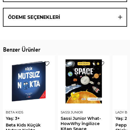
ÖDEME SEÇENEKLERI
Benzer Ürünler
BETA KIDS
SASSI JUNIOR
LADY BI
Yaş: 3+
Sassi Junior What-
Yaş: 2+
HowWhy İngilizce
Beta Kids Küçük
Peppa 
Kitap Space