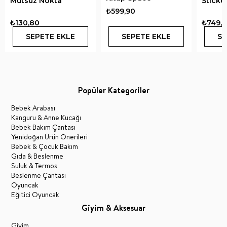
Mutsuz Nokta
Sticke
₺599,90
₺130,80
₺749,
SEPETE EKLE
SEPETE EKLE
SE
Popüler Kategoriler
Bebek Arabası
Kanguru & Anne Kucağı
Bebek Bakım Çantası
Yenidoğan Ürün Önerileri
Bebek & Çocuk Bakım
Gıda & Beslenme
Suluk & Termos
Beslenme Çantası
Oyuncak
Eğitici Oyuncak
Giyim & Aksesuar
Giyim