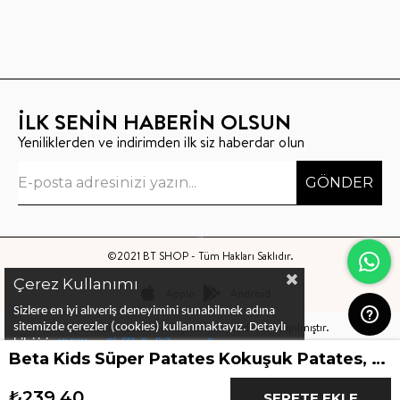
İLK SENİN HABERİN OLSUN
Yeniliklerden ve indirimden ilk siz haberdar olun
GÖNDER
©2021 BT SHOP - Tüm Hakları Saklıdır.
Çerez Kullanımı
Apple
Android
Sizlere en iyi alıveriş deneyimini sunabilmek adına
Bu sitenin kurulumu
Keyo Digital
tarafından yapılmıştır.
sitemizde çerezler (cookies) kullanmaktayız.
Detaylı
bilgi için
KVKK ve Gizlilik Politikası
ve
Çerez
Beta Kids Süper Patates Kokuşuk Patates, Süper Bezelye'ye Karşı
Politika
ları
nı
inceleyebilirsiniz
₺239,40