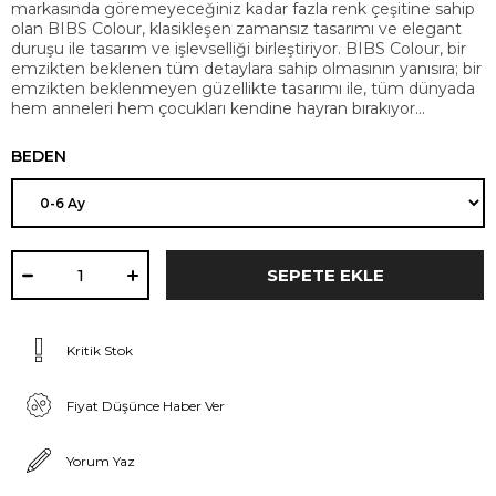
markasında göremeyeceğiniz kadar fazla renk çeşitine sahip
olan BIBS Colour, klasikleşen zamansız tasarımı ve elegant
duruşu ile tasarım ve işlevselliği birleştiriyor. BIBS Colour, bir
emzikten beklenen tüm detaylara sahip olmasının yanısıra; bir
emzikten beklenmeyen güzellikte tasarımı ile, tüm dünyada
hem anneleri hem çocukları kendine hayran bırakıyor...
BEDEN
Kritik Stok
Fiyat Düşünce Haber Ver
Yorum Yaz