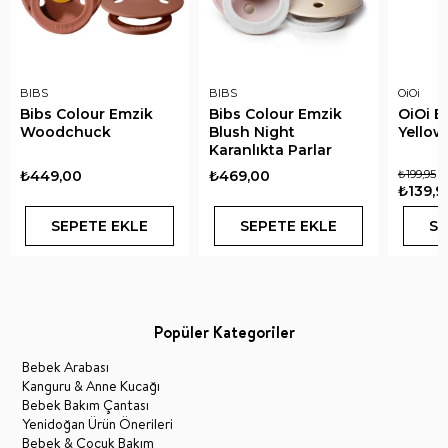
BIBS
BIBS
OiOi
Bibs Colour Emzik
Bibs Colour Emzik
OiOi E
Woodchuck
Blush Night
Yellow
Karanlıkta Parlar
₺449,00
₺469,00
₺199,95
₺139,9
SEPETE EKLE
SEPETE EKLE
SE
Popüler Kategoriler
Bebek Arabası
Kanguru & Anne Kucağı
Bebek Bakım Çantası
Yenidoğan Ürün Önerileri
Bebek & Çocuk Bakım