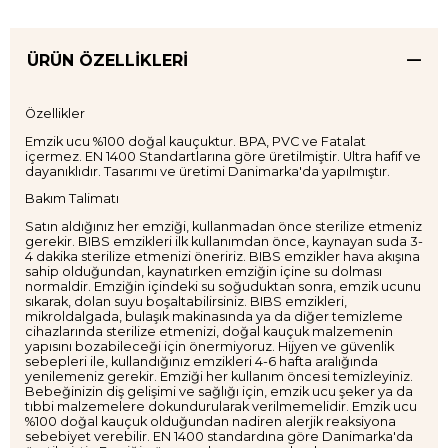
ÜRÜN ÖZELLIKLERI
Özellikler
Emzik ucu %100 doğal kauçuktur. BPA, PVC ve Fatalat
içermez. EN 1400 Standartlarına göre üretilmiştir. Ultra hafif ve
dayanıklıdır. Tasarımı ve üretimi Danimarka'da yapılmıştır.
Bakım Talimatı
Satın aldığınız her emziği, kullanmadan önce sterilize etmeniz
gerekir. BIBS emzikleri ilk kullanımdan önce, kaynayan suda 3-
4 dakika sterilize etmenizi öneririz. BIBS emzikler hava akışına
sahip olduğundan, kaynatırken emziğin içine su dolması
normaldir. Emziğin içindeki su soğuduktan sonra, emzik ucunu
sıkarak, dolan suyu boşaltabilirsiniz. BIBS emzikleri,
mikroldalgada, bulaşık makinasında ya da diğer temizleme
cihazlarında sterilize etmenizi, doğal kauçuk malzemenin
yapısını bozabileceği için önermiyoruz. Hijyen ve güvenlik
sebepleri ile, kullandığınız emzikleri 4-6 hafta aralığında
yenilemeniz gerekir. Emziği her kullanım öncesi temizleyiniz.
Bebeğinizin diş gelişimi ve sağlığı için, emzik ucu şeker ya da
tıbbi malzemelere dokundurularak verilmemelidir. Emzik ucu
%100 doğal kauçuk olduğundan nadiren alerjik reaksiyona
sebebiyet verebilir. EN 1400 standardına göre Danimarka'da