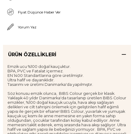
Fiyat Düşünce Haber Ver
Yorum Yaz
ÜRÜN ÖZELLIKLERI
Emzik ucu %100 doğal kauçuktur.
BPA, PVC ve Fatalat içermez.
EN 1400 Standartlarına göre üretilmiştir.
Ultra hafif ve dayanıklıdır.
Tasarımı ve üretimi Danimarka'da yapılmıştır.
Söz konusu emzik olunca, BIBS Colour gerçek bir klasik.
Yaklaşık 40 yıldır Danimarka'da tasarlanıp üretilen BIBS Colour
emzikler, %100 doğal kauçuk ucuyla, hava akışı sağlayan
delikleri ve cilt tahrişini önlemek için geliştirilen hafif eğimli
yapısı ile gerçek bir efsane! BIBS Colour, yuvarlak ve yumuşak
kauçuk uç kısmı ile anne memesine en yakın forma sahip
olduğundan, çocuklar tarafından kolay kabul ediliyor. Anne
memesini taklit ederek, emiş sırasında hava akışı sağlıyor. Ultra
hafif ve sağlam yapısı ile bebeğinizi yormuyor. BPA, PVC ve
phthalates gibi zararlı maddeler içermiyor ve dünyaca geçerli