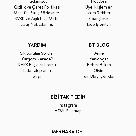
Hakkımızda
Hesabım
Gizlilik ve Çerez Politikası
Üyelik İşlemleri
Mesafeli Satış Sözleşmesi
İşlem Rehberi
KVKK ve Açık Rıza Metni
Siparişlerim
Satış Noktalarımız
İade İşlemleri
YARDIM
BT BLOG
Sık Sorulan Sorular
Anne
Kargom Nerede?
Yenidoğan
KVKK Başvuru Formu
Bebek Bakım
İade Taleplerim
Giyim
İletişim
Tüm Blog İçerikleri
BİZİ TAKİP EDİN
Instagram
HTML Sitemap
MERHABA DE !