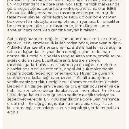
EN 1400 standardına göre üretiliyor. Hiçbir emzik markasında
göremeyeceğiniz kadar fazla renk çeşitine sahip olan BIBS
Colour, klasikleşen zamansız tasarımı ve elegant duruşu ile
tasarım ve işlevselliği birleştiriyor. BIBS Colour, bir emzikten
beklenen tüm detaylara sahip olmasının yanısıra; bir emzikten
beklenmeyen güzellikte tasarımı ile, tüm dünyada hem
anneleri hem çocukları kendine hayran bırakıyor...
Satın aldığınız her emziği, kullanmadan önce sterilize etmeniz
gerekir. BIBS emzikleri ilk kullanımdan önce, kaynayan suda 3-
4 dakika sterilize etmenizi öneririz. BIBS emzikler hava akışına
sahip olduğundan, kaynatırken emziğin içine su dolması
normaldir. Emziğin içindeki su soğuduktan sonra, emzik ucunu
sıkarak, dolan suyu boşaltabilirsiniz. BIBS emzikleri,
mikroldalgada, bulaşık makinasında ya da diğer temizleme
cihazlarında sterilize etmenizi, doğal kauçuk malzemenin
yapısını bozabileceği için önermiyoruz. Hijyen ve güvenlik
sebepleri ile, kullandığınız emzikleri 4-6 hafta aralığında
yenilemeniz gerekir. Emziği her kullanım öncesi temizleyiniz.
Bebeğinizin diş gelişimi ve sağlığı için, emzik ucu şeker ya da
tıbbi malzemelere dokundurularak verilmemelidir. Emzik ucu
%100 doğal kauçuk olduğundan nadiren alerjik reaksiyona
sebebiyet verebilir. EN 1400 standardına göre Danimarka'da
üretilmiştir. Emziği güneş ışınlarına maruz bırakmayınız ve
kullanılmadığı zamanlarda kuru ve kapalı bir yerde muhafaza
ediniz.