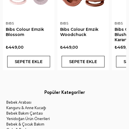
BIBS
BIBS
BIBS
Bibs Colour Emzik
Bibs Colour Emzik
Bibs C
Blossom
Woodchuck
Blush 
Karanl
₺449,00
₺449,00
₺469,
SEPETE EKLE
SEPETE EKLE
SE
Popüler Kategoriler
Bebek Arabası
Kanguru & Anne Kucağı
Bebek Bakım Çantası
Yenidoğan Ürün Önerileri
Bebek & Çocuk Bakım