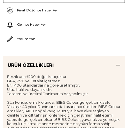
Fiyat Düşünce Haber Ver
Gelince Haber Ver
Yorum Yaz
ÜRÜN ÖZELLIKLERI
Emzik ucu %100 doğal kauçuktur.
BPA, PVC ve Fatalat içermez.
EN 1400 Standartlarına göre üretilmiştir.
Ultra hafif ve dayanıklıdır.
Tasarımı ve üretimi Danimarka'da yapılmıştır.
Söz konusu emzik olunca, BIBS Colour gerçek bir klasik.
Yaklaşık 40 yıldır Danimarka'da tasarlanıp üretilen BIBS Colour
emzikler, %100 doğal kauçuk ucuyla, hava akışı sağlayan
delikleri ve cilt tahrişini önlemek için geliştirilen hafif eğimli
yapısı ile gerçek bir efsane! BIBS Colour, yuvarlak ve yumuşak
kauçuk uç kısmı ile anne memesine en yakın forma sahip