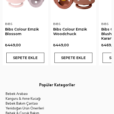
BIBS
BIBS
BIBS
Bibs Colour Emzik
Bibs Colour Emzik
Bibs C
Blossom
Woodchuck
Blush 
Karanl
₺449,00
₺449,00
₺469,
SEPETE EKLE
SEPETE EKLE
SE
Popüler Kategoriler
Bebek Arabası
Kanguru & Anne Kucağı
Bebek Bakım Çantası
Yenidoğan Ürün Önerileri
Bebek & Çocuk Bakım