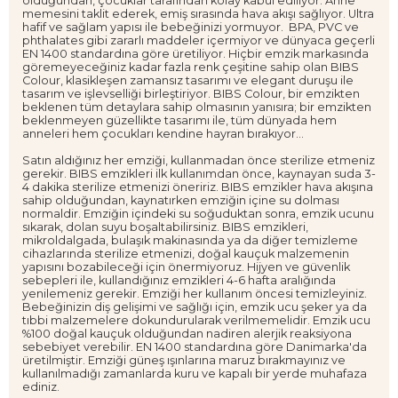
olduğundan, çocuklar tarafından kolay kabul ediliyor. Anne
memesini taklit ederek, emiş sırasında hava akışı sağlıyor. Ultra
hafif ve sağlam yapısı ile bebeğinizi yormuyor. BPA, PVC ve
phthalates gibi zararlı maddeler içermiyor ve dünyaca geçerli
EN 1400 standardına göre üretiliyor. Hiçbir emzik markasında
göremeyeceğiniz kadar fazla renk çeşitine sahip olan BIBS
Colour, klasikleşen zamansız tasarımı ve elegant duruşu ile
tasarım ve işlevselliği birleştiriyor. BIBS Colour, bir emzikten
beklenen tüm detaylara sahip olmasının yanısıra; bir emzikten
beklenmeyen güzellikte tasarımı ile, tüm dünyada hem
anneleri hem çocukları kendine hayran bırakıyor...
Satın aldığınız her emziği, kullanmadan önce sterilize etmeniz
gerekir. BIBS emzikleri ilk kullanımdan önce, kaynayan suda 3-
4 dakika sterilize etmenizi öneririz. BIBS emzikler hava akışına
sahip olduğundan, kaynatırken emziğin içine su dolması
normaldir. Emziğin içindeki su soğuduktan sonra, emzik ucunu
sıkarak, dolan suyu boşaltabilirsiniz. BIBS emzikleri,
mikroldalgada, bulaşık makinasında ya da diğer temizleme
cihazlarında sterilize etmenizi, doğal kauçuk malzemenin
yapısını bozabileceği için önermiyoruz. Hijyen ve güvenlik
sebepleri ile, kullandığınız emzikleri 4-6 hafta aralığında
yenilemeniz gerekir. Emziği her kullanım öncesi temizleyiniz.
Bebeğinizin diş gelişimi ve sağlığı için, emzik ucu şeker ya da
tıbbi malzemelere dokundurularak verilmemelidir. Emzik ucu
%100 doğal kauçuk olduğundan nadiren alerjik reaksiyona
sebebiyet verebilir. EN 1400 standardına göre Danimarka'da
üretilmiştir. Emziği güneş ışınlarına maruz bırakmayınız ve
kullanılmadığı zamanlarda kuru ve kapalı bir yerde muhafaza
ediniz.