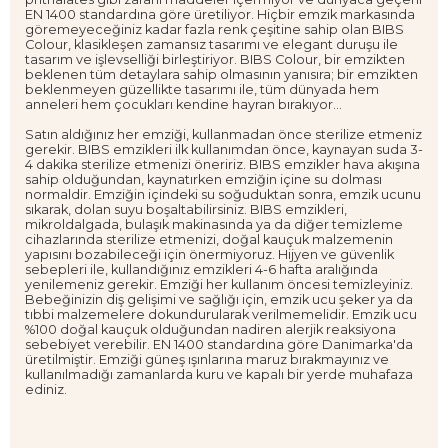
EN 1400 standardına göre üretiliyor. Hiçbir emzik markasında
göremeyeceğiniz kadar fazla renk çeşitine sahip olan BIBS
Colour, klasikleşen zamansız tasarımı ve elegant duruşu ile
tasarım ve işlevselliği birleştiriyor. BIBS Colour, bir emzikten
beklenen tüm detaylara sahip olmasının yanısıra; bir emzikten
beklenmeyen güzellikte tasarımı ile, tüm dünyada hem
anneleri hem çocukları kendine hayran bırakıyor...
Satın aldığınız her emziği, kullanmadan önce sterilize etmeniz
gerekir. BIBS emzikleri ilk kullanımdan önce, kaynayan suda 3-
4 dakika sterilize etmenizi öneririz. BIBS emzikler hava akışına
sahip olduğundan, kaynatırken emziğin içine su dolması
normaldir. Emziğin içindeki su soğuduktan sonra, emzik ucunu
sıkarak, dolan suyu boşaltabilirsiniz. BIBS emzikleri,
mikroldalgada, bulaşık makinasında ya da diğer temizleme
cihazlarında sterilize etmenizi, doğal kauçuk malzemenin
yapısını bozabileceği için önermiyoruz. Hijyen ve güvenlik
sebepleri ile, kullandığınız emzikleri 4-6 hafta aralığında
yenilemeniz gerekir. Emziği her kullanım öncesi temizleyiniz.
Bebeğinizin diş gelişimi ve sağlığı için, emzik ucu şeker ya da
tıbbi malzemelere dokundurularak verilmemelidir. Emzik ucu
%100 doğal kauçuk olduğundan nadiren alerjik reaksiyona
sebebiyet verebilir. EN 1400 standardına göre Danimarka'da
üretilmiştir. Emziği güneş ışınlarına maruz bırakmayınız ve
kullanılmadığı zamanlarda kuru ve kapalı bir yerde muhafaza
ediniz.