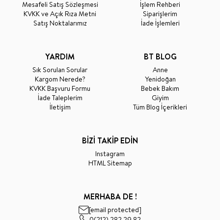
Mesafeli Satış Sözleşmesi
İşlem Rehberi
KVKK ve Açık Rıza Metni
Siparişlerim
Satış Noktalarımız
İade İşlemleri
YARDIM
BT BLOG
Sık Sorulan Sorular
Anne
Kargom Nerede?
Yenidoğan
KVKK Başvuru Formu
Bebek Bakım
İade Taleplerim
Giyim
İletişim
Tüm Blog İçerikleri
BİZİ TAKİP EDİN
Instagram
HTML Sitemap
MERHABA DE !
[email protected]
0(212) 282 29 82