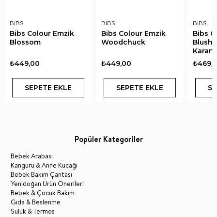
BIBS
BIBS
BIBS
Bibs Colour Emzik
Bibs Colour Emzik
Bibs C
Blossom
Woodchuck
Blush 
Karanl
₺449,00
₺449,00
₺469,
SEPETE EKLE
SEPETE EKLE
SE
Popüler Kategoriler
Bebek Arabası
Kanguru & Anne Kucağı
Bebek Bakım Çantası
Yenidoğan Ürün Önerileri
Bebek & Çocuk Bakım
Gıda & Beslenme
Suluk & Termos