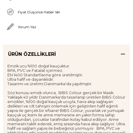
Fiyat Düşünce Haber Ver
Yorum Yaz
ÜRÜN ÖZELLIKLERI
Emzik ucu %100 doğal kauçuktur.
BPA, PVC ve Fatalat içermez.
EN 1400 Standartlarına göre üretilmiştir.
Ultra hafif ve dayanıklıdır.
Tasarımı ve üretimi Danimarka'da yapılmıştır.
Söz konusu emzik olunca, BIBS Colour gerçek bir klasik.
Yaklaşık 40 yıldır Danimarka'da tasarlanıp üretilen BIBS Colour
emzikler, %100 doğal kauçuk ucuyla, hava akışı sağlayan
delikleri ve cilt tahrişini önlemek için geliştirilen hafif eğimli
yapısı ile gerçek bir efsane! BIBS Colour, yuvarlak ve yumuşak
kauçuk uç kısmı ile anne memesine en yakın forma sahip
olduğundan, çocuklar tarafından kolay kabul ediliyor. Anne
memesini taklit ederek, emiş sırasında hava akışı sağlıyor. Ultra
hafif ve sağlam yapısı ile bebeğinizi yormuyor. BPA, PVC ve
phthalates gibi zararlı maddeler içermiyor ve dünyaca geçerli