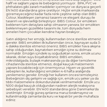
hafif ve sağlam yapısı ile bebeğinizi yormuyor. BPA, PVC ve
phthalates gibi zararlı maddeler içermiyor ve dünyaca geçerli
EN 1400 standardına göre üretiliyor. Hiçbir emzik markasında
göremeyeceğiniz kadar fazla renk çeşitine sahip olan BIBS
Colour, klasikleşen zamansız tasarımı ve elegant duruşu ile
tasarım ve işlevselliği birleştiriyor. BIBS Colour, bir emzikten
beklenen tüm detaylara sahip olmasının yanısıra; bir emzikten
beklenmeyen güzellikte tasarımı ile, tüm dünyada hem
anneleri hem çocukları kendine hayran bırakıyor...
Satın aldığınız her emziği, kullanmadan önce sterilize etmeniz
gerekir. BIBS emzikleri ilk kullanımdan önce, kaynayan suda 3-
4 dakika sterilize etmenizi öneririz. BIBS emzikler hava akışına
sahip olduğundan, kaynatırken emziğin içine su dolması
normaldir. Emziğin içindeki su soğuduktan sonra, emzik ucunu
sıkarak, dolan suyu boşaltabilirsiniz. BIBS emzikleri,
mikroldalgada, bulaşık makinasında ya da diğer temizleme
cihazlarında sterilize etmenizi, doğal kauçuk malzemenin
yapısını bozabileceği için önermiyoruz. Hijyen ve güvenlik
sebepleri ile, kullandığınız emzikleri 4-6 hafta aralığında
yenilemeniz gerekir. Emziği her kullanım öncesi temizleyiniz.
Bebeğinizin diş gelişimi ve sağlığı için, emzik ucu şeker ya da
tıbbi malzemelere dokundurularak verilmemelidir. Emzik ucu
%100 doğal kauçuk olduğundan nadiren alerjik reaksiyona
sebebiyet verebilir. EN 1400 standardına göre Danimarka'da
üretilmiştir. Emziği güneş ışınlarına maruz bırakmayınız ve
kullanılmadığı zamanlarda kuru ve kapalı bir yerde muhafaza
ediniz.