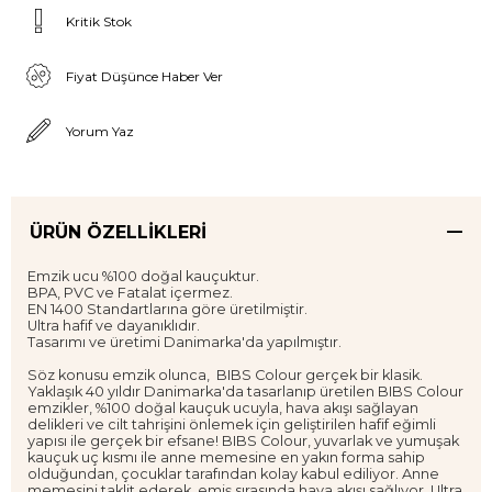
Kritik Stok
Fiyat Düşünce Haber Ver
Yorum Yaz
ÜRÜN ÖZELLIKLERI
Emzik ucu %100 doğal kauçuktur.
BPA, PVC ve Fatalat içermez.
EN 1400 Standartlarına göre üretilmiştir.
Ultra hafif ve dayanıklıdır.
Tasarımı ve üretimi Danimarka'da yapılmıştır.
Söz konusu emzik olunca, BIBS Colour gerçek bir klasik.
Yaklaşık 40 yıldır Danimarka'da tasarlanıp üretilen BIBS Colour
emzikler, %100 doğal kauçuk ucuyla, hava akışı sağlayan
delikleri ve cilt tahrişini önlemek için geliştirilen hafif eğimli
yapısı ile gerçek bir efsane! BIBS Colour, yuvarlak ve yumuşak
kauçuk uç kısmı ile anne memesine en yakın forma sahip
olduğundan, çocuklar tarafından kolay kabul ediliyor. Anne
memesini taklit ederek, emiş sırasında hava akışı sağlıyor. Ultra