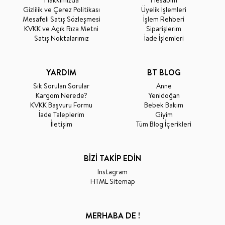
Hakkımızda
Hesabım
Gizlilik ve Çerez Politikası
Üyelik İşlemleri
Mesafeli Satış Sözleşmesi
İşlem Rehberi
KVKK ve Açık Rıza Metni
Siparişlerim
Satış Noktalarımız
İade İşlemleri
YARDIM
BT BLOG
Sık Sorulan Sorular
Anne
Kargom Nerede?
Yenidoğan
KVKK Başvuru Formu
Bebek Bakım
İade Taleplerim
Giyim
İletişim
Tüm Blog İçerikleri
BİZİ TAKİP EDİN
Instagram
HTML Sitemap
MERHABA DE !