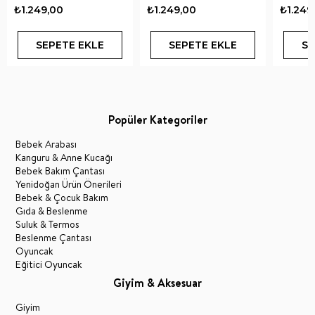
₺1.249,00
₺1.249,00
₺1.249
SEPETE EKLE
SEPETE EKLE
SE
Popüler Kategoriler
Bebek Arabası
Kanguru & Anne Kucağı
Bebek Bakım Çantası
Yenidoğan Ürün Önerileri
Bebek & Çocuk Bakım
Gıda & Beslenme
Suluk & Termos
Beslenme Çantası
Oyuncak
Eğitici Oyuncak
Giyim & Aksesuar
Giyim