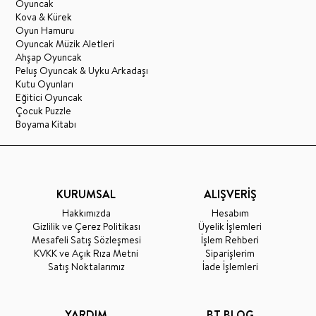
Oyuncak
Kova & Kürek
Oyun Hamuru
Oyuncak Müzik Aletleri
Ahşap Oyuncak
Peluş Oyuncak & Uyku Arkadaşı
Kutu Oyunları
Eğitici Oyuncak
Çocuk Puzzle
Boyama Kitabı
KURUMSAL
ALIŞVERİŞ
Hakkımızda
Hesabım
Gizlilik ve Çerez Politikası
Üyelik İşlemleri
Mesafeli Satış Sözleşmesi
İşlem Rehberi
KVKK ve Açık Rıza Metni
Siparişlerim
Satış Noktalarımız
İade İşlemleri
YARDIM
BT BLOG