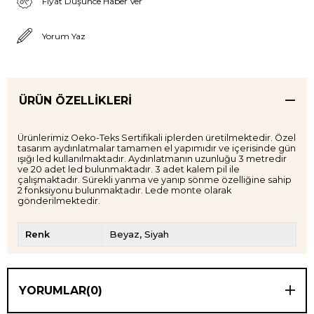
Fiyat Düşünce Haber Ver
Yorum Yaz
ÜRÜN ÖZELLIKLERI
Ürünlerimiz Oeko-Teks Sertifikali iplerden üretilmektedir. Özel
tasarım aydınlatmalar tamamen el yapımıdır ve içerisinde gün
ışığı led kullanılmaktadır. Aydınlatmanın uzunluğu 3 metredir
ve 20 adet led bulunmaktadır. 3 adet kalem pil ile
çalışmaktadır. Sürekli yanma ve yanıp sönme özelliğine sahip
2 fonksiyonu bulunmaktadır. Lede monte olarak
gönderilmektedir.
Renk
Beyaz
Siyah
YORUMLAR
(0)