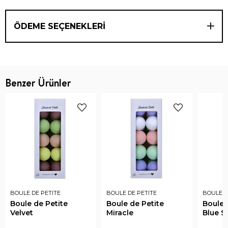
ÖDEME SEÇENEKLERI
Benzer Ürünler
BOULE DE PETITE
BOULE DE PETITE
BOULE D
Boule de Petite
Boule de Petite
Boule 
Velvet
Miracle
Blue S