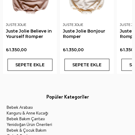
JUSTE JOLIE
JUSTE JOLIE
JUSTE JO
Juste Jolie Believe in
Juste Jolie Bonjour
Juste J
Yourself Romper
Romper
Rompe
₺1.350,00
₺1.350,00
₺1.350
SEPETE EKLE
SEPETE EKLE
SE
Popüler Kategoriler
Bebek Arabası
Kanguru & Anne Kucağı
Bebek Bakım Çantası
Yenidoğan Ürün Önerileri
Bebek & Çocuk Bakım