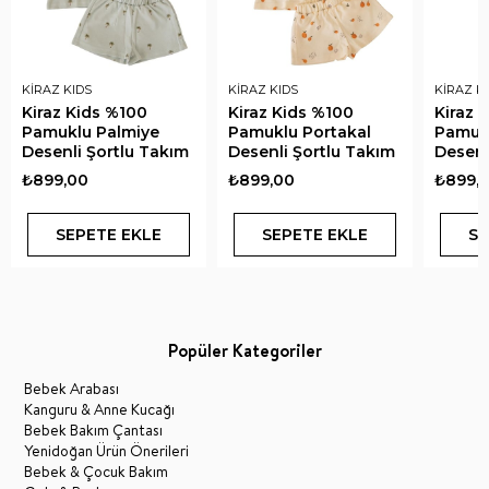
KİRAZ KIDS
KİRAZ KIDS
KİRAZ K
Kiraz Kids %100
Kiraz Kids %100
Kiraz 
Pamuklu Palmiye
Pamuklu Portakal
Pamuk
Desenli Şortlu Takım
Desenli Şortlu Takım
Desenl
₺899,00
₺899,00
₺899,
SEPETE EKLE
SEPETE EKLE
SE
Popüler Kategoriler
Bebek Arabası
Kanguru & Anne Kucağı
Bebek Bakım Çantası
Yenidoğan Ürün Önerileri
Bebek & Çocuk Bakım